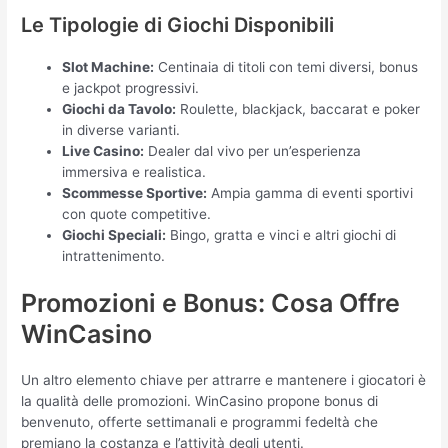
Le Tipologie di Giochi Disponibili
Slot Machine:
Centinaia di titoli con temi diversi, bonus
e jackpot progressivi.
Giochi da Tavolo:
Roulette, blackjack, baccarat e poker
in diverse varianti.
Live Casino:
Dealer dal vivo per un’esperienza
immersiva e realistica.
Scommesse Sportive:
Ampia gamma di eventi sportivi
con quote competitive.
Giochi Speciali:
Bingo, gratta e vinci e altri giochi di
intrattenimento.
Promozioni e Bonus: Cosa Offre
WinCasino
Un altro elemento chiave per attrarre e mantenere i giocatori è
la qualità delle promozioni. WinCasino propone bonus di
benvenuto, offerte settimanali e programmi fedeltà che
premiano la costanza e l’attività degli utenti.