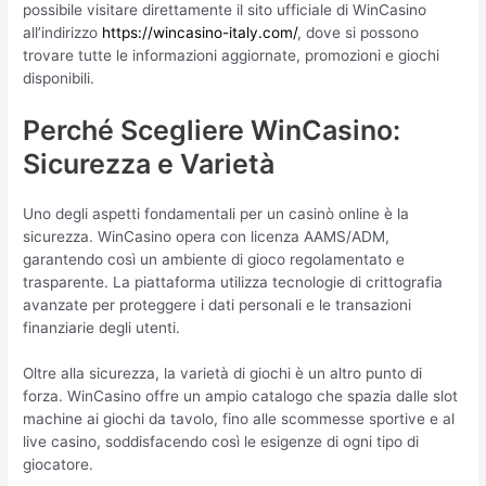
possibile visitare direttamente il sito ufficiale di WinCasino
all’indirizzo
https://wincasino-italy.com/
, dove si possono
trovare tutte le informazioni aggiornate, promozioni e giochi
disponibili.
Perché Scegliere WinCasino:
Sicurezza e Varietà
Uno degli aspetti fondamentali per un casinò online è la
sicurezza. WinCasino opera con licenza AAMS/ADM,
garantendo così un ambiente di gioco regolamentato e
trasparente. La piattaforma utilizza tecnologie di crittografia
avanzate per proteggere i dati personali e le transazioni
finanziarie degli utenti.
Oltre alla sicurezza, la varietà di giochi è un altro punto di
forza. WinCasino offre un ampio catalogo che spazia dalle slot
machine ai giochi da tavolo, fino alle scommesse sportive e al
live casino, soddisfacendo così le esigenze di ogni tipo di
giocatore.