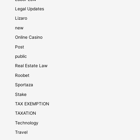
Legal Updates
Lizaro
new
Online Casino
Post
public
Real Estate Law
Roobet
Sportaza
Stake
TAX EXEMPTION
TAXATION
Technology
Travel