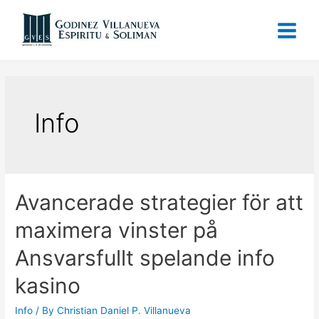
Info
Avancerade strategier för att
maximera vinster på
Ansvarsfullt spelande info
kasino
Info
/ By
Christian Daniel P. Villanueva