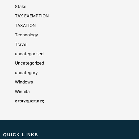
Stake
TAX EXEMPTION
TAXATION
Technology
Travel
uncategorised
Uncategorized
uncategory
Windows
Winnita
στοιχηματικες
QUICK LINKS