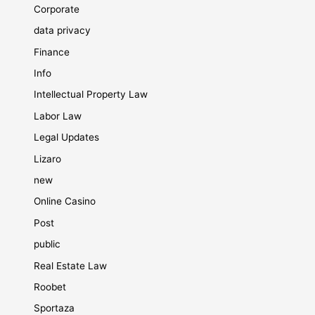
Corporate
data privacy
Finance
Info
Intellectual Property Law
Labor Law
Legal Updates
Lizaro
new
Online Casino
Post
public
Real Estate Law
Roobet
Sportaza