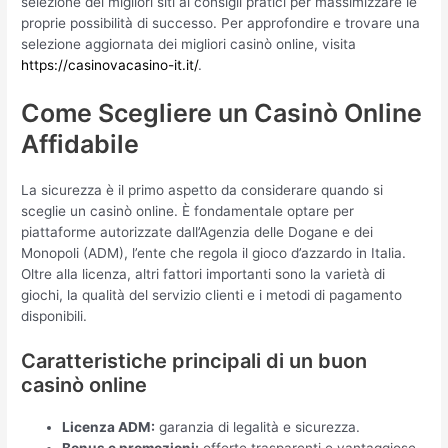
selezione dei migliori siti ai consigli pratici per massimizzare le
proprie possibilità di successo. Per approfondire e trovare una
selezione aggiornata dei migliori casinò online, visita
https://casinovacasino-it.it/
.
Come Scegliere un Casinò Online
Affidabile
La sicurezza è il primo aspetto da considerare quando si
sceglie un casinò online. È fondamentale optare per
piattaforme autorizzate dall’Agenzia delle Dogane e dei
Monopoli (ADM), l’ente che regola il gioco d’azzardo in Italia.
Oltre alla licenza, altri fattori importanti sono la varietà di
giochi, la qualità del servizio clienti e i metodi di pagamento
disponibili.
Caratteristiche principali di un buon
casinò online
Licenza ADM:
garanzia di legalità e sicurezza.
Bonus e promozioni:
offerte trasparenti e vantaggiose.