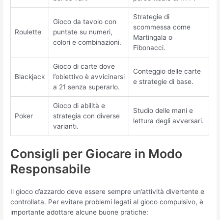
Strategie di
Gioco da tavolo con
scommessa come
Roulette
puntate su numeri,
Martingala o
colori e combinazioni.
Fibonacci.
Gioco di carte dove
Conteggio delle carte
Blackjack
l’obiettivo è avvicinarsi
e strategie di base.
a 21 senza superarlo.
Gioco di abilità e
Studio delle mani e
Poker
strategia con diverse
lettura degli avversari.
varianti.
Consigli per Giocare in Modo
Responsabile
Il gioco d’azzardo deve essere sempre un’attività divertente e
controllata. Per evitare problemi legati al gioco compulsivo, è
importante adottare alcune buone pratiche: