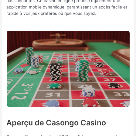
passionnantes. Ce casino en ligne propose également une
application mobile dynamique, garantissant un accès facile et
rapide à vos jeux préférés où que vous soyez.
Aperçu de Casongo Casino