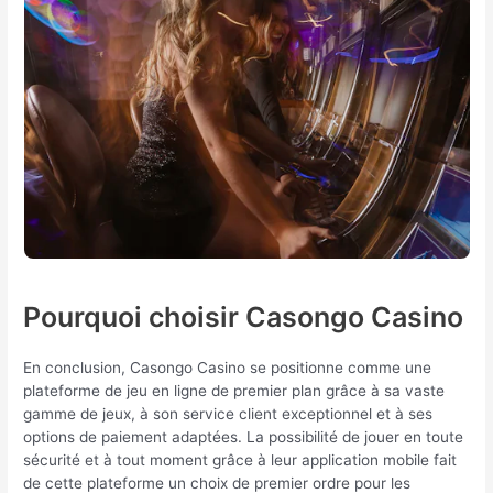
Pourquoi choisir Casongo Casino
En conclusion, Casongo Casino se positionne comme une
plateforme de jeu en ligne de premier plan grâce à sa vaste
gamme de jeux, à son service client exceptionnel et à ses
options de paiement adaptées. La possibilité de jouer en toute
sécurité et à tout moment grâce à leur application mobile fait
de cette plateforme un choix de premier ordre pour les