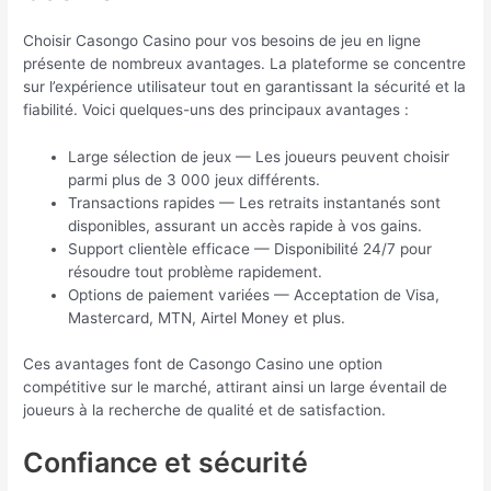
Choisir Casongo Casino pour vos besoins de jeu en ligne
présente de nombreux avantages. La plateforme se concentre
sur l’expérience utilisateur tout en garantissant la sécurité et la
fiabilité. Voici quelques-uns des principaux avantages :
Large sélection de jeux — Les joueurs peuvent choisir
parmi plus de 3 000 jeux différents.
Transactions rapides — Les retraits instantanés sont
disponibles, assurant un accès rapide à vos gains.
Support clientèle efficace — Disponibilité 24/7 pour
résoudre tout problème rapidement.
Options de paiement variées — Acceptation de Visa,
Mastercard, MTN, Airtel Money et plus.
Ces avantages font de Casongo Casino une option
compétitive sur le marché, attirant ainsi un large éventail de
joueurs à la recherche de qualité et de satisfaction.
Confiance et sécurité