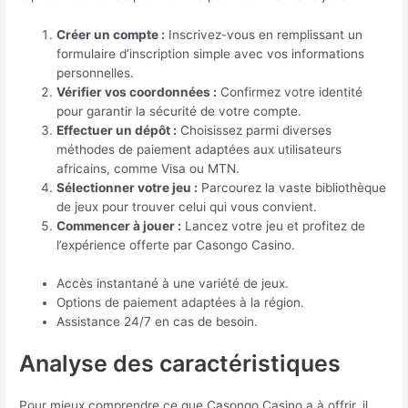
Créer un compte :
Inscrivez-vous en remplissant un
formulaire d’inscription simple avec vos informations
personnelles.
Vérifier vos coordonnées :
Confirmez votre identité
pour garantir la sécurité de votre compte.
Effectuer un dépôt :
Choisissez parmi diverses
méthodes de paiement adaptées aux utilisateurs
africains, comme Visa ou MTN.
Sélectionner votre jeu :
Parcourez la vaste bibliothèque
de jeux pour trouver celui qui vous convient.
Commencer à jouer :
Lancez votre jeu et profitez de
l’expérience offerte par Casongo Casino.
Accès instantané à une variété de jeux.
Options de paiement adaptées à la région.
Assistance 24/7 en cas de besoin.
Analyse des caractéristiques
Pour mieux comprendre ce que Casongo Casino a à offrir, il