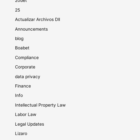
20bet
25
Actualizar Archivos Dll
Announcements
blog
Boabet
Compliance
Corporate
data privacy
Finance
Info
Intellectual Property Law
Labor Law
Legal Updates
Lizaro