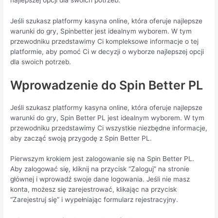
Jeśli szukasz platformy kasyna online, która oferuje najlepsze
warunki do gry, Spinbetter jest idealnym wyborem. W tym
przewodniku przedstawimy Ci kompleksowe informacje o tej
platformie, aby pomoć Ci w decyzji o wyborze najlepszej opcji
dla swoich potrzeb.
Wprowadzenie do Spin Better PL
Jeśli szukasz platformy kasyna online, która oferuje najlepsze
warunki do gry, Spin Better PL jest idealnym wyborem. W tym
przewodniku przedstawimy Ci wszystkie niezbędne informacje,
aby zacząć swoją przygodę z Spin Better PL.
Pierwszym krokiem jest zalogowanie się na Spin Better PL.
Aby zalogować się, kliknij na przycisk “Zaloguj” na stronie
głównej i wprowadź swoje dane logowania. Jeśli nie masz
konta, możesz się zarejestrować, klikając na przycisk
“Zarejestruj się” i wypełniając formularz rejestracyjny.