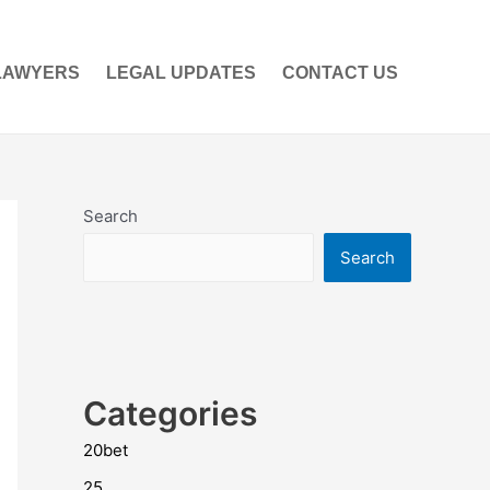
LAWYERS
LEGAL UPDATES
CONTACT US
Search
Search
Categories
20bet
25