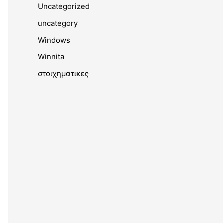
Uncategorized
uncategory
Windows
Winnita
στοιχηματικες