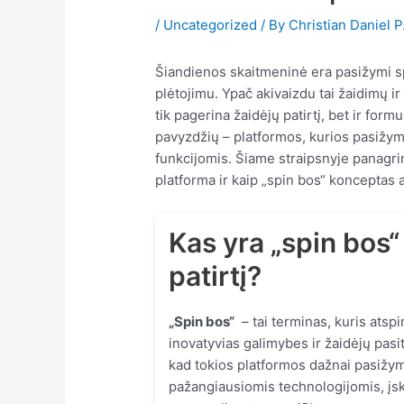
/
Uncategorized
/ By
Christian Daniel P
Šiandienos skaitmeninė era pasižymi s
plėtojimu. Ypač akivaizdu tai žaidimų i
tik pagerina žaidėjų patirtį, bet ir for
pavyzdžių – platformos, kurios pasižymi
funkcijomis. Šiame straipsnyje panagri
platforma ir kaip „spin bos“ konceptas 
Kas yra „spin bos“ 
patirtį?
„Spin bos“
– tai terminas, kuris atspi
inovatyvias galimybes ir žaidėjų pasi
kad tokios platformos dažnai pasižymi
pažangiausiomis technologijomis, įsk