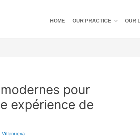
HOME
OUR PRACTICE
OUR 
s modernes pour
re expérience de
. Villanueva