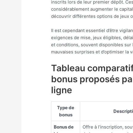
inscrits lors de leur premier dépôt. Ce
considérablement augmenter le capital d
découvrir différentes options de jeux o
Il est cependant essentiel d’être vigil
exigences de mise, jeux éligibles, délai
et conditions, souvent disponibles sur l
mauvaises surprises et d’optimiser la v
Tableau comparatif 
bonus proposés par
ligne
Type de
Descript
bonus
Bonus de
Offre à l’inscription, s