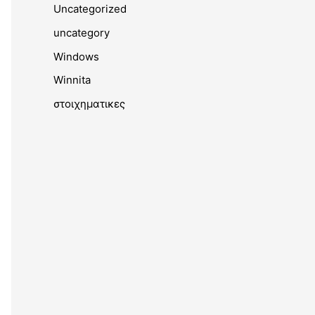
Uncategorized
uncategory
Windows
Winnita
στοιχηματικες