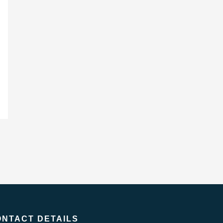
ONTACT DETAILS