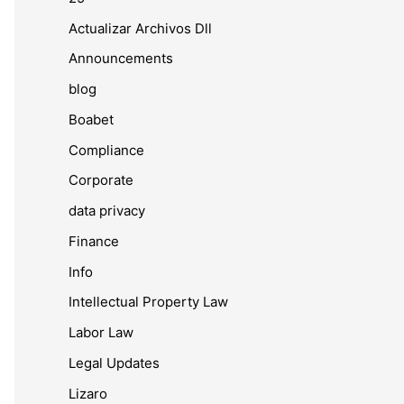
Actualizar Archivos Dll
Announcements
blog
Boabet
Compliance
Corporate
data privacy
Finance
Info
Intellectual Property Law
Labor Law
Legal Updates
Lizaro