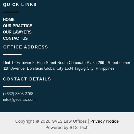
QUICK LINKS
HOME
OUR PRACTICE
OUR LAWYERS
CONTACT US
OFFICE ADDRESS
Unit 1205 Tower 2, High Street South Corporate Plaza 26th, Street corner
11th Avenue, Bonifacio Global City 1634 Taguig City, Philippines
CONTACT DETAILS
(+632) 8805 2768
info@gveslaw.com
Copyright © 2026 GVES Law Offices |
Privacy Notice
Powered by BTS Tech