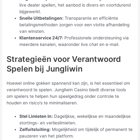
live dealer spellen, het aanbod is divers en voortdurend
bijgewerkt.
Snelle Uitbetalingen:
Transparante en efficiënte
betalingsmethoden zorgen voor een vlotte afhandeling
van winsten.
Klantenservice 24/7:
Professionele ondersteuning via
meerdere kanalen, waaronder live chat en e-mail.
Strategieën voor Verantwoord
Spelen bij Jungliwin
Hoewel online gokken spannend kan zijn, is het essentieel om
verantwoord te spelen. Jungliwin Casino biedt diverse tools
om spelers te helpen hun speelgedrag onder controle te
houden en risico’s te minimaliseren.
Stel Limieten In:
Dagelijkse, wekelijkse en maandelijkse
stortings- en verlieslimieten.
Zelfuitsluiting:
Mogelijkheid om tijdelijk of permanent te
pauzeren van het platform.