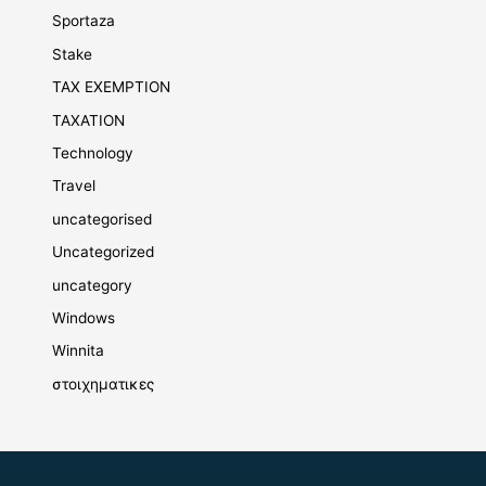
Sportaza
Stake
TAX EXEMPTION
TAXATION
Technology
Travel
uncategorised
Uncategorized
uncategory
Windows
Winnita
στοιχηματικες