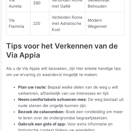
Via
Verbinden Rome
Gedeeltelijk
380
Aurelia
met Gallië
Behouden
Verbinden Rome
Via
Modern
220
met Adriatische
Flaminia
Wegennet
Kust
Tips voor het Verkennen van de
Via Appia
Als u de Via Appia wilt bezoeken, zijn hier enkele handige tips
om uw ervaring zo waardevol mogelijk te maken:
Plan uw route:
Bepaal welke delen van de weg u wilt
verkennen, afhankelijk van uw interesses en tijd.
Neem comfortabele schoenen mee:
De weg bestaat uit
oude stenen die ongelijk kunnen zijn.
Bezoek de catacomben:
Boek een rondleiding om meer
te leren over de ondergrondse begraafplaatsen.
Gebruik een gids of app:
Voor extra informatie en
historische context tijdens uw wandeling.