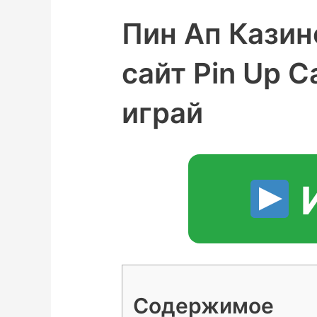
Пин Ап Казин
сайт Pin Up C
играй
Содержимое