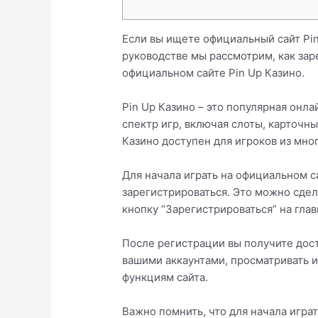
Если вы ищете официальный сайт Pin 
руководстве мы рассмотрим, как заре
официальном сайте Pin Up Казино.
Pin Up Казино – это популярная онл
спектр игр, включая слоты, карточны
Казино доступен для игроков из мно
Для начала играть на официальном с
зарегистрироваться. Это можно сдел
кнопку “Зарегистрироваться” на глав
После регистрации вы получите дост
вашими аккаунтами, просматривать и
функциям сайта.
Важно помнить, что для начала игра