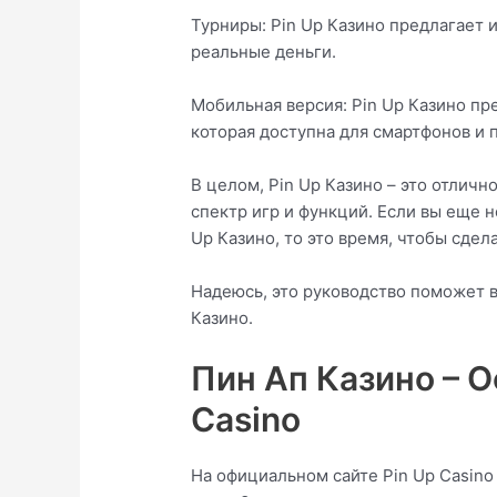
Турниры: Pin Up Казино предлагает 
реальные деньги.
Мобильная версия: Pin Up Казино пр
которая доступна для смартфонов и 
В целом, Pin Up Казино – это отлич
спектр игр и функций. Если вы еще 
Up Казино, то это время, чтобы сдела
Надеюсь, это руководство поможет в
Казино.
Пин Ап Казино – 
Casino
На официальном сайте Pin Up Casino