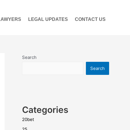
LAWYERS
LEGAL UPDATES
CONTACT US
Search
Search
Categories
20bet
25