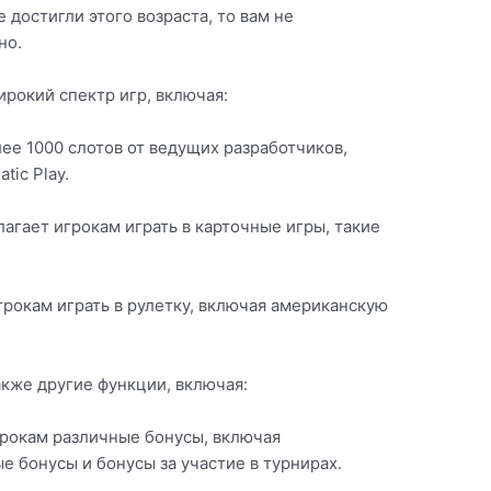
 достигли этого возраста, то вам не
но.
ирокий спектр игр, включая:
лее 1000 слотов от ведущих разработчиков,
tic Play.
лагает игрокам играть в карточные игры, такие
грокам играть в рулетку, включая американскую
акже другие функции, включая:
грокам различные бонусы, включая
 бонусы и бонусы за участие в турнирах.