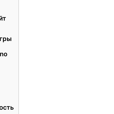
йт
гры
ino
ость