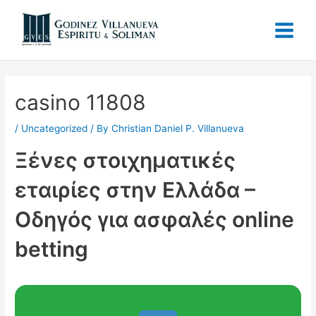
casino 11808
/
Uncategorized
/ By
Christian Daniel P. Villanueva
Ξένες στοιχηματικές
εταιρίες στην Ελλάδα –
Οδηγός για ασφαλές online
betting