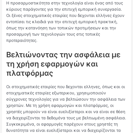
Η προσαρμοστικότητα στην τεχνολογία είναι ένας από τους
κύριους παράγοντες για την επιτυχή εμπορική συνεργασία.
Οι ξένες στοιχηματικές εταιρίες που δεχονται ελλήνες έχουν
εντοπίσει τις κλειδιά για την επιτυχή εμπορική πρακτική,
όπως την κατανόηση των τοπικών προτιμήσεων και την
προσαρμογή των τεχνολογιών τους στις τοπικές
προτεραιότητες.
Βελτιώνοντας την ασφάλεια με
τη χρήση εφαρμογών και
πλατφόρμας
Οι στοιχηματικές εταιρίες που δεχονται ελληνες, όπως και οι
στοιχηματικές εταιρίες εξωτερικου, χρησιμοποιούν
σύγχρονες τεχνολογίες για να βελτιώσουν την ασφάλεια των
χρηστών. Με τη χρήση εφαρμογών και πλατφόρμας, οι
χρηστές μπορούν να είναι ευελιξίστεροι και να είναι σε θέση
να διαχειρίζονται τα δεδομένα τους με βελτιωμένη ασφάλεια.
Συγκεκριμένα, οι εφαρμογές παρέχουν στους χρηστές τη
δυνατότητα να είναι ευελιξίστεροι και να διαχειρίζονται τα