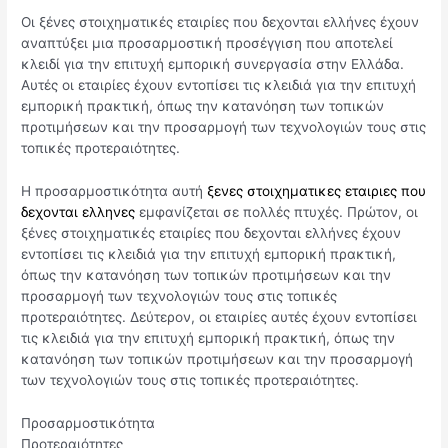
Οι ξένες στοιχηματικές εταιρίες που δεχονται ελλήνες έχουν
αναπτύξει μια προσαρμοστική προσέγγιση που αποτελεί
κλειδί για την επιτυχή εμπορική συνεργασία στην Ελλάδα.
Αυτές οι εταιρίες έχουν εντοπίσει τις κλειδιά για την επιτυχή
εμπορική πρακτική, όπως την κατανόηση των τοπικών
προτιμήσεων και την προσαρμογή των τεχνολογιών τους στις
τοπικές προτεραιότητες.
Η προσαρμοστικότητα αυτή
ξενες στοιχηματικες εταιριες που
δεχονται ελληνες
εμφανίζεται σε πολλές πτυχές. Πρώτον, οι
ξένες στοιχηματικές εταιρίες που δεχονται ελλήνες έχουν
εντοπίσει τις κλειδιά για την επιτυχή εμπορική πρακτική,
όπως την κατανόηση των τοπικών προτιμήσεων και την
προσαρμογή των τεχνολογιών τους στις τοπικές
προτεραιότητες. Δεύτερον, οι εταιρίες αυτές έχουν εντοπίσει
τις κλειδιά για την επιτυχή εμπορική πρακτική, όπως την
κατανόηση των τοπικών προτιμήσεων και την προσαρμογή
των τεχνολογιών τους στις τοπικές προτεραιότητες.
Προσαρμοστικότητα
Προτεραιότητες