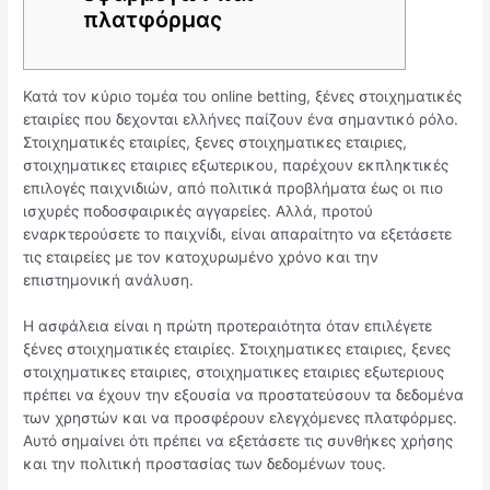
πλατφόρμας
Κατά τον κύριο τομέα του online betting, ξένες στοιχηματικές
εταιρίες που δεχονται ελλήνες παίζουν ένα σημαντικό ρόλο.
Στοιχηματικές εταιρίες, ξενες στοιχηματικες εταιριες,
στοιχηματικες εταιριες εξωτερικου, παρέχουν εκπληκτικές
επιλογές παιχνιδιών, από πολιτικά προβλήματα έως οι πιο
ισχυρές ποδοσφαιρικές αγγαρείες. Αλλά, προτού
εναρκτερούσετε το παιχνίδι, είναι απαραίτητο να εξετάσετε
τις εταιρείες με τον κατοχυρωμένο χρόνο και την
επιστημονική ανάλυση.
Η ασφάλεια είναι η πρώτη προτεραιότητα όταν επιλέγετε
ξένες στοιχηματικές εταιρίες. Στοιχηματικες εταιριες, ξενες
στοιχηματικες εταιριες, στοιχηματικες εταιριες εξωτεριους
πρέπει να έχουν την εξουσία να προστατεύσουν τα δεδομένα
των χρηστών και να προσφέρουν ελεγχόμενες πλατφόρμες.
Αυτό σημαίνει ότι πρέπει να εξετάσετε τις συνθήκες χρήσης
και την πολιτική προστασίας των δεδομένων τους.