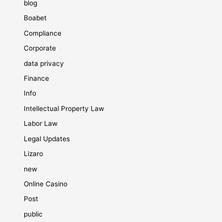
blog
Boabet
Compliance
Corporate
data privacy
Finance
Info
Intellectual Property Law
Labor Law
Legal Updates
Lizaro
new
Online Casino
Post
public