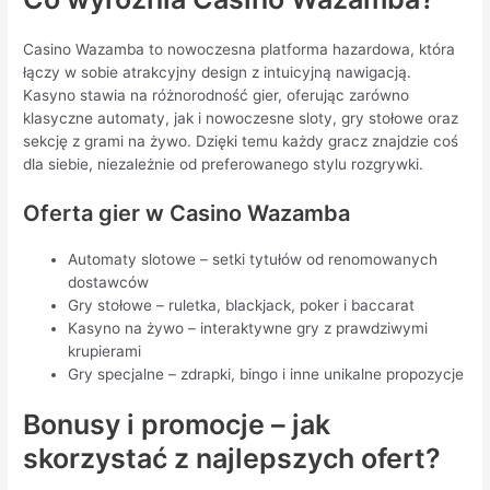
Casino Wazamba to nowoczesna platforma hazardowa, która
łączy w sobie atrakcyjny design z intuicyjną nawigacją.
Kasyno stawia na różnorodność gier, oferując zarówno
klasyczne automaty, jak i nowoczesne sloty, gry stołowe oraz
sekcję z grami na żywo. Dzięki temu każdy gracz znajdzie coś
dla siebie, niezależnie od preferowanego stylu rozgrywki.
Oferta gier w Casino Wazamba
Automaty slotowe – setki tytułów od renomowanych
dostawców
Gry stołowe – ruletka, blackjack, poker i baccarat
Kasyno na żywo – interaktywne gry z prawdziwymi
krupierami
Gry specjalne – zdrapki, bingo i inne unikalne propozycje
Bonusy i promocje – jak
skorzystać z najlepszych ofert?