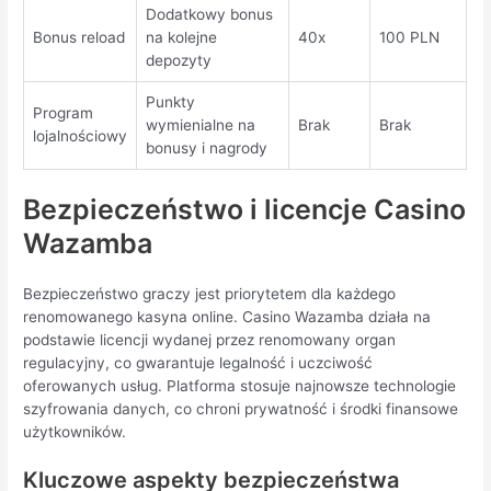
Dodatkowy bonus
Bonus reload
na kolejne
40x
100 PLN
depozyty
Punkty
Program
wymienialne na
Brak
Brak
lojalnościowy
bonusy i nagrody
Bezpieczeństwo i licencje Casino
Wazamba
Bezpieczeństwo graczy jest priorytetem dla każdego
renomowanego kasyna online. Casino Wazamba działa na
podstawie licencji wydanej przez renomowany organ
regulacyjny, co gwarantuje legalność i uczciwość
oferowanych usług. Platforma stosuje najnowsze technologie
szyfrowania danych, co chroni prywatność i środki finansowe
użytkowników.
Kluczowe aspekty bezpieczeństwa