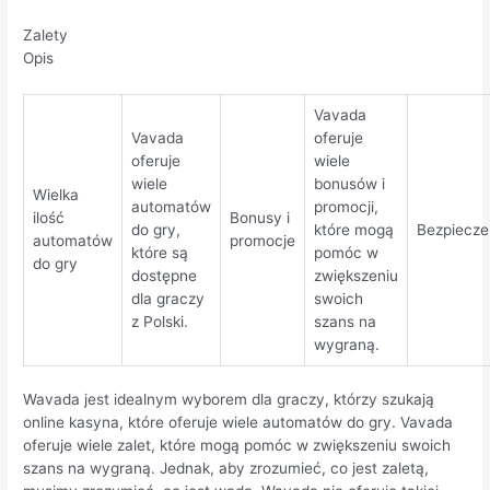
Zalety
Opis
Vavada
Vavada
oferuje
oferuje
wiele
wiele
bonusów i
Wielka
automatów
promocji,
ilość
Bonusy i
do gry,
które mogą
Bezpiecz
automatów
promocje
które są
pomóc w
do gry
dostępne
zwiększeniu
dla graczy
swoich
z Polski.
szans na
wygraną.
Wavada jest idealnym wyborem dla graczy, którzy szukają
online kasyna, które oferuje wiele automatów do gry. Vavada
oferuje wiele zalet, które mogą pomóc w zwiększeniu swoich
szans na wygraną. Jednak, aby zrozumieć, co jest zaletą,