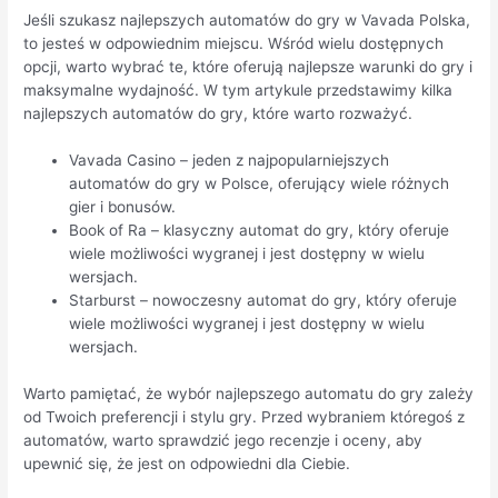
Jeśli szukasz najlepszych automatów do gry w Vavada Polska,
to jesteś w odpowiednim miejscu. Wśród wielu dostępnych
opcji, warto wybrać te, które oferują najlepsze warunki do gry i
maksymalne wydajność. W tym artykule przedstawimy kilka
najlepszych automatów do gry, które warto rozważyć.
Vavada Casino – jeden z najpopularniejszych
automatów do gry w Polsce, oferujący wiele różnych
gier i bonusów.
Book of Ra – klasyczny automat do gry, który oferuje
wiele możliwości wygranej i jest dostępny w wielu
wersjach.
Starburst – nowoczesny automat do gry, który oferuje
wiele możliwości wygranej i jest dostępny w wielu
wersjach.
Warto pamiętać, że wybór najlepszego automatu do gry zależy
od Twoich preferencji i stylu gry. Przed wybraniem któregoś z
automatów, warto sprawdzić jego recenzje i oceny, aby
upewnić się, że jest on odpowiedni dla Ciebie.