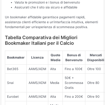
Valuta le promozioni e i bonus di benvenuto
Assicurati che il sito sia sicuro e affidabile
Un bookmaker affidabile garantisce pagamenti rapidi,
assistenza clienti efficiente e un’interfaccia intuitiva, elementi
fondamentali per un’esperienza di scommessa positiva.
Tabella Comparativa dei Migliori
Bookmaker Italiani per il Calcio
Quote
Bonus di
Mercati
Bookmaker
Licenza
Medie
Benvenuto
Disponibili
Bet365
AAMS/ADM
Alta
Fino a 100€
Oltre 100
50€ +
Snai
AAMS/ADM
Media
Scommessa
Oltre 80
Gratis
Eurobet
AAMS/ADM
Alta
Fino a 200€
Oltre 90