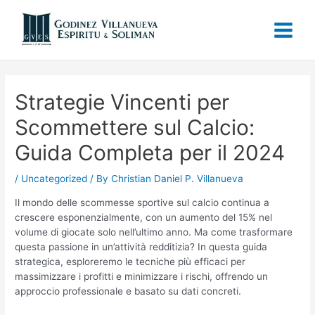
Strategie Vincenti per
Scommettere sul Calcio:
Guida Completa per il 2024
/
Uncategorized
/ By
Christian Daniel P. Villanueva
Il mondo delle scommesse sportive sul calcio continua a
crescere esponenzialmente, con un aumento del 15% nel
volume di giocate solo nell’ultimo anno. Ma come trasformare
questa passione in un’attività redditizia? In questa guida
strategica, esploreremo le tecniche più efficaci per
massimizzare i profitti e minimizzare i rischi, offrendo un
approccio professionale e basato su dati concreti.