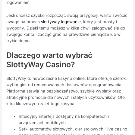
logowaniem.
Jeśli chcesz szybko rozpocząć swoją przygodę, warto zwrócić
uwagę na proces
slottyway logowanie
, który jest prosty i
wygodny. Dzięki temu możesz w kilka chwil zalogować się do
swojego konta i zacząć grać na prawdziwe pieniądze lub w
trybie demo.
Dlaczego warto wybrać
SlottyWay Casino?
SlottyWay to nowoczesne kasyno online, które oferuje szeroki
wybór gier od renomowanych dostawców oprogramowania.
Platforma stawia na bezpieczeństwo, szybkie wypłaty oraz
atrakcyjne promocje dla nowych i stałych użytkowników. Oto
kilka kluczowych zalet tego kasyna:
Intuicyjny interfejs dostępny na komputerach i
urządzeniach mobilnych
Setki automatów slotowych, gier stołowych i live casino