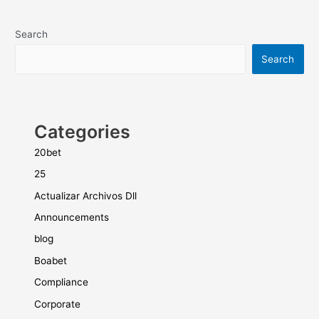
Search
Search
Categories
20bet
25
Actualizar Archivos Dll
Announcements
blog
Boabet
Compliance
Corporate