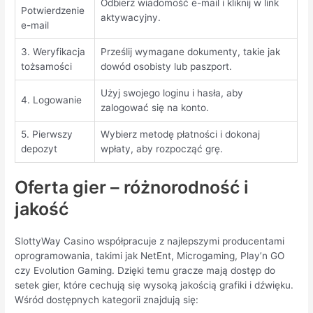
Odbierz wiadomość e-mail i kliknij w link
Potwierdzenie
aktywacyjny.
e-mail
3. Weryfikacja
Prześlij wymagane dokumenty, takie jak
tożsamości
dowód osobisty lub paszport.
Użyj swojego loginu i hasła, aby
4. Logowanie
zalogować się na konto.
5. Pierwszy
Wybierz metodę płatności i dokonaj
depozyt
wpłaty, aby rozpocząć grę.
Oferta gier – różnorodność i
jakość
SlottyWay Casino współpracuje z najlepszymi producentami
oprogramowania, takimi jak NetEnt, Microgaming, Play’n GO
czy Evolution Gaming. Dzięki temu gracze mają dostęp do
setek gier, które cechują się wysoką jakością grafiki i dźwięku.
Wśród dostępnych kategorii znajdują się: