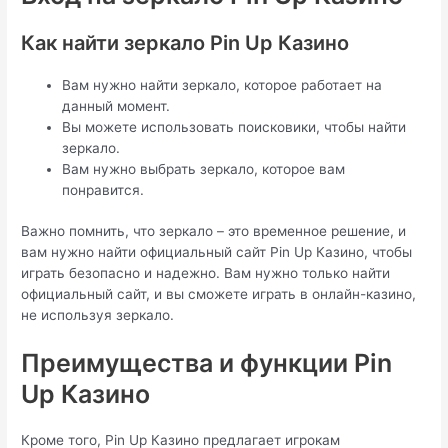
Как найти зеркало Pin Up Казино
Вам нужно найти зеркало, которое работает на
данный момент.
Вы можете использовать поисковики, чтобы найти
зеркало.
Вам нужно выбрать зеркало, которое вам
понравится.
Важно помнить, что зеркало – это временное решение, и
вам нужно найти официальный сайт Pin Up Казино, чтобы
играть безопасно и надежно. Вам нужно только найти
официальный сайт, и вы сможете играть в онлайн-казино,
не используя зеркало.
Преимущества и функции Pin
Up Казино
Кроме того, Pin Up Казино предлагает игрокам