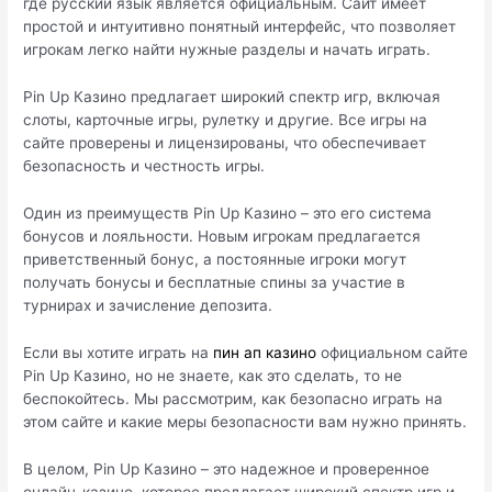
где русский язык является официальным. Сайт имеет
простой и интуитивно понятный интерфейс, что позволяет
игрокам легко найти нужные разделы и начать играть.
Pin Up Казино предлагает широкий спектр игр, включая
слоты, карточные игры, рулетку и другие. Все игры на
сайте проверены и лицензированы, что обеспечивает
безопасность и честность игры.
Один из преимуществ Pin Up Казино – это его система
бонусов и лояльности. Новым игрокам предлагается
приветственный бонус, а постоянные игроки могут
получать бонусы и бесплатные спины за участие в
турнирах и зачисление депозита.
Если вы хотите играть на
пин ап казино
официальном сайте
Pin Up Казино, но не знаете, как это сделать, то не
беспокойтесь. Мы рассмотрим, как безопасно играть на
этом сайте и какие меры безопасности вам нужно принять.
В целом, Pin Up Казино – это надежное и проверенное
онлайн-казино, которое предлагает широкий спектр игр и