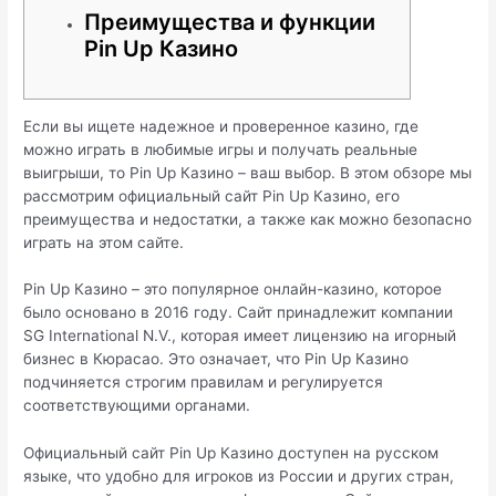
Преимущества и функции
Pin Up Казино
Если вы ищете надежное и проверенное казино, где
можно играть в любимые игры и получать реальные
выигрыши, то Pin Up Казино – ваш выбор. В этом обзоре мы
рассмотрим официальный сайт Pin Up Казино, его
преимущества и недостатки, а также как можно безопасно
играть на этом сайте.
Pin Up Казино – это популярное онлайн-казино, которое
было основано в 2016 году. Сайт принадлежит компании
SG International N.V., которая имеет лицензию на игорный
бизнес в Кюрасао. Это означает, что Pin Up Казино
подчиняется строгим правилам и регулируется
соответствующими органами.
Официальный сайт Pin Up Казино доступен на русском
языке, что удобно для игроков из России и других стран,