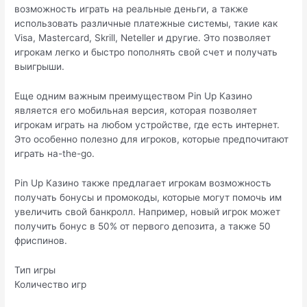
возможность играть на реальные деньги, а также
использовать различные платежные системы, такие как
Visa, Mastercard, Skrill, Neteller и другие. Это позволяет
игрокам легко и быстро пополнять свой счет и получать
выигрыши.
Еще одним важным преимуществом Pin Up Казино
является его мобильная версия, которая позволяет
игрокам играть на любом устройстве, где есть интернет.
Это особенно полезно для игроков, которые предпочитают
играть на-the-go.
Pin Up Казино также предлагает игрокам возможность
получать бонусы и промокоды, которые могут помочь им
увеличить свой банкролл. Например, новый игрок может
получить бонус в 50% от первого депозита, а также 50
фриспинов.
Тип игры
Количество игр