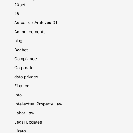
20bet
25
Actualizar Archivos Dll
Announcements
blog
Boabet
Compliance
Corporate
data privacy
Finance
Info
Intellectual Property Law
Labor Law
Legal Updates
Lizaro