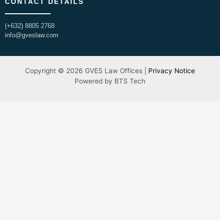
CONTACT DETAILS
(+632) 8805 2768
info@gveslaw.com
Copyright © 2026 GVES Law Offices |
Privacy Notice
Powered by BTS Tech