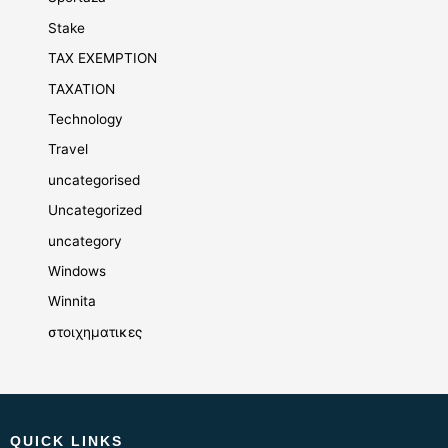
Stake
TAX EXEMPTION
TAXATION
Technology
Travel
uncategorised
Uncategorized
uncategory
Windows
Winnita
στοιχηματικες
QUICK LINKS