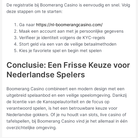
De registratie bij Boomerang Casino is eenvoudig en snel. Volg
deze stappen om te starten:
Ga naar
https://nl-boomerangcasino.com/
Maak een account aan met je persoonlijke gegevens
Verifieer je identiteit volgens de KYC-regels
Stort geld via een van de veilige betaalmethoden
Kies je favoriete spel en begin met spelen
Conclusie: Een Frisse Keuze voor
Nederlandse Spelers
Boomerang Casino combineert een modern design met een
uitgebreid spelaanbod en een veilige speelomgeving. Dankzij
de licentie van de Kansspelautoriteit en de focus op
verantwoord spelen, is het een betrouwbare keuze voor
Nederlandse gokkers. Of je nu houdt van slots, live casino of
tafelspellen, bij Boomerang Casino vind je het allemaal in één
overzichtelijke omgeving.