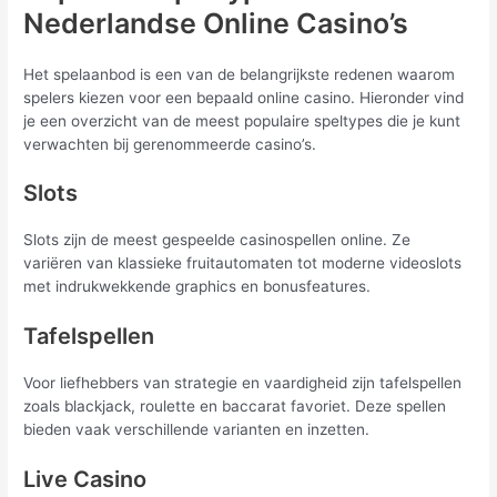
Nederlandse Online Casino’s
Het spelaanbod is een van de belangrijkste redenen waarom
spelers kiezen voor een bepaald online casino. Hieronder vind
je een overzicht van de meest populaire speltypes die je kunt
verwachten bij gerenommeerde casino’s.
Slots
Slots zijn de meest gespeelde casinospellen online. Ze
variëren van klassieke fruitautomaten tot moderne videoslots
met indrukwekkende graphics en bonusfeatures.
Tafelspellen
Voor liefhebbers van strategie en vaardigheid zijn tafelspellen
zoals blackjack, roulette en baccarat favoriet. Deze spellen
bieden vaak verschillende varianten en inzetten.
Live Casino