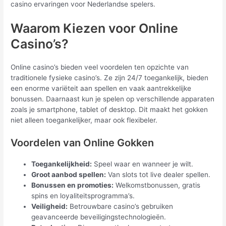
casino ervaringen voor Nederlandse spelers.
Waarom Kiezen voor Online
Casino’s?
Online casino’s bieden veel voordelen ten opzichte van
traditionele fysieke casino’s. Ze zijn 24/7 toegankelijk, bieden
een enorme variëteit aan spellen en vaak aantrekkelijke
bonussen. Daarnaast kun je spelen op verschillende apparaten
zoals je smartphone, tablet of desktop. Dit maakt het gokken
niet alleen toegankelijker, maar ook flexibeler.
Voordelen van Online Gokken
Toegankelijkheid:
Speel waar en wanneer je wilt.
Groot aanbod spellen:
Van slots tot live dealer spellen.
Bonussen en promoties:
Welkomstbonussen, gratis
spins en loyaliteitsprogramma’s.
Veiligheid:
Betrouwbare casino’s gebruiken
geavanceerde beveiligingstechnologieën.