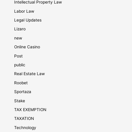
Intellectual Property Law
Labor Law
Legal Updates
Lizaro
new
Online Casino
Post
public
Real Estate Law
Roobet
Sportaza
Stake
TAX EXEMPTION
TAXATION
Technology