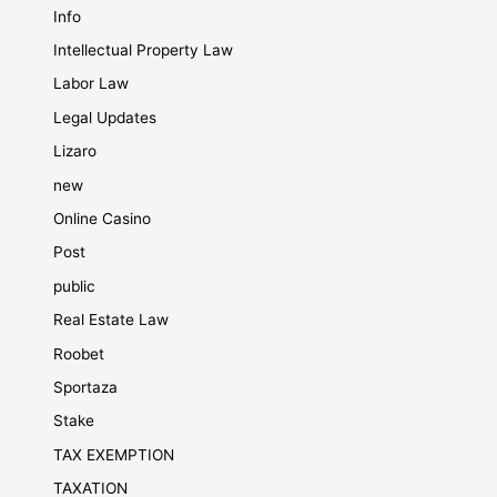
Info
Intellectual Property Law
Labor Law
Legal Updates
Lizaro
new
Online Casino
Post
public
Real Estate Law
Roobet
Sportaza
Stake
TAX EXEMPTION
TAXATION