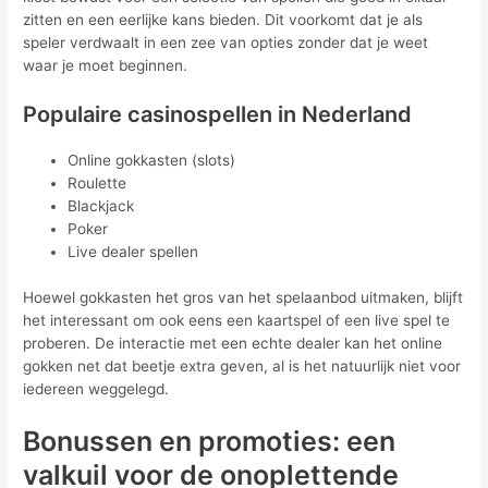
zitten en een eerlijke kans bieden. Dit voorkomt dat je als
speler verdwaalt in een zee van opties zonder dat je weet
waar je moet beginnen.
Populaire casinospellen in Nederland
Online gokkasten (slots)
Roulette
Blackjack
Poker
Live dealer spellen
Hoewel gokkasten het gros van het spelaanbod uitmaken, blijft
het interessant om ook eens een kaartspel of een live spel te
proberen. De interactie met een echte dealer kan het online
gokken net dat beetje extra geven, al is het natuurlijk niet voor
iedereen weggelegd.
Bonussen en promoties: een
valkuil voor de onoplettende