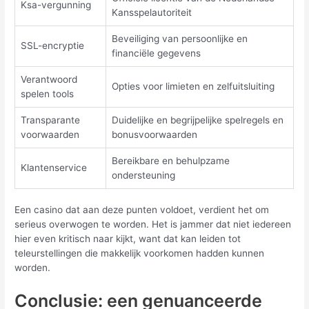
Ksa-vergunning
Kansspelautoriteit
Beveiliging van persoonlijke en
SSL-encryptie
financiële gegevens
Verantwoord
Opties voor limieten en zelfuitsluiting
spelen tools
Transparante
Duidelijke en begrijpelijke spelregels en
voorwaarden
bonusvoorwaarden
Bereikbare en behulpzame
Klantenservice
ondersteuning
Een casino dat aan deze punten voldoet, verdient het om
serieus overwogen te worden. Het is jammer dat niet iedereen
hier even kritisch naar kijkt, want dat kan leiden tot
teleurstellingen die makkelijk voorkomen hadden kunnen
worden.
Conclusie: een genuanceerde