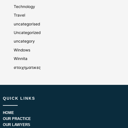
Technology
Travel
uncategorised
Uncategorized
uncategory
Windows
Winnita
στοιχηματικες
QUICK LINKS
HOME
OUR PRACTICE
OUR LAWYERS