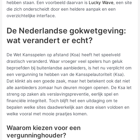
hebben staan. Een voorbeeld daarvan is
Lucky Wave
, een site
die zich onderscheidt door een heldere aanpak en een
overzichtelijke interface.
De Nederlandse gokwetgeving:
wat verandert er echt?
De Wet Kansspelen op afstand (Koa) heeft het speelveld
drastisch veranderd. Waar vroeger veel spelers hun geluk
beproefden bij buitenlandse aanbieders, is het nu verplicht om
een vergunning te hebben van de Kansspelautoriteit (Ksa).
Dat klinkt als een goede zaak, maar het betekent ook dat niet
alle aanbieders zomaar hun deuren mogen openen. De Ksa let
streng op zaken als verslavingspreventie, eerlijk spel en
financiële integriteit. Toch blijft het een uitdaging om te
bepalen welke sites daadwerkelijk aan deze eisen voldoen en
welke vooral met mooie praatjes komen.
Waarom kiezen voor een
vergunninghouder?