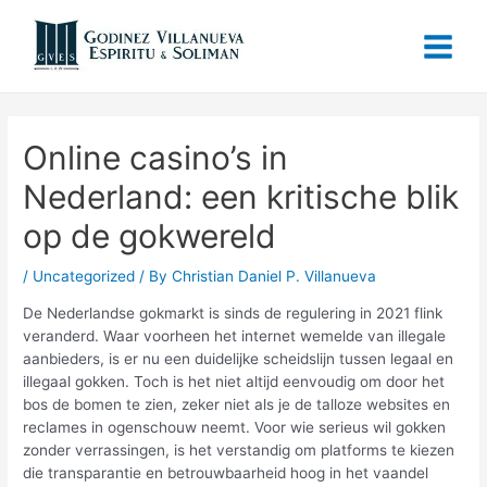
Online casino’s in
Nederland: een kritische blik
op de gokwereld
/
Uncategorized
/ By
Christian Daniel P. Villanueva
De Nederlandse gokmarkt is sinds de regulering in 2021 flink
veranderd. Waar voorheen het internet wemelde van illegale
aanbieders, is er nu een duidelijke scheidslijn tussen legaal en
illegaal gokken. Toch is het niet altijd eenvoudig om door het
bos de bomen te zien, zeker niet als je de talloze websites en
reclames in ogenschouw neemt. Voor wie serieus wil gokken
zonder verrassingen, is het verstandig om platforms te kiezen
die transparantie en betrouwbaarheid hoog in het vaandel