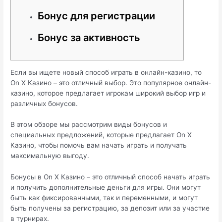
Бонус для регистрации
Бонус за активность
Если вы ищете новый способ играть в онлайн-казино, то
On X Казино – это отличный выбор. Это популярное онлайн-
казино, которое предлагает игрокам широкий выбор игр и
различных бонусов.
В этом обзоре мы рассмотрим виды бонусов и
специальных предложений, которые предлагает On X
Казино, чтобы помочь вам начать играть и получать
максимальную выгоду.
Бонусы в On X Казино – это отличный способ начать играть
и получить дополнительные деньги для игры. Они могут
быть как фиксированными, так и переменными, и могут
быть получены за регистрацию, за депозит или за участие
в турнирах.