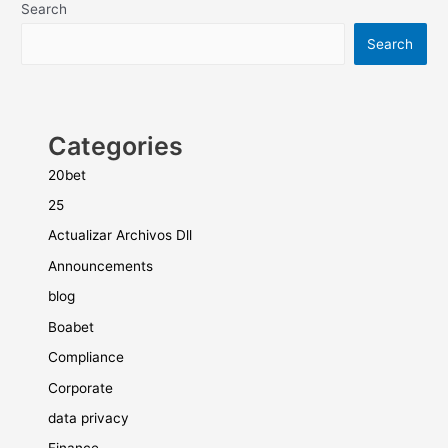
Search
Search
Categories
20bet
25
Actualizar Archivos Dll
Announcements
blog
Boabet
Compliance
Corporate
data privacy