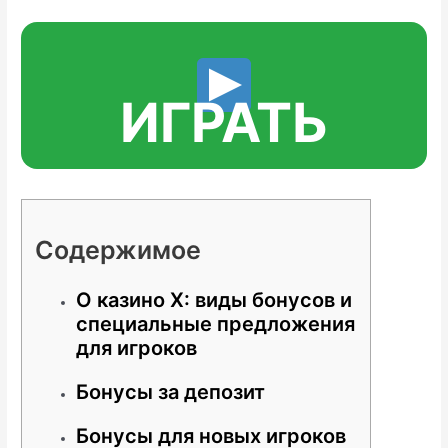
ИГРАТЬ
Содержимое
О казино X: виды бонусов и
специальные предложения
для игроков
Бонусы за депозит
Бонусы для новых игроков