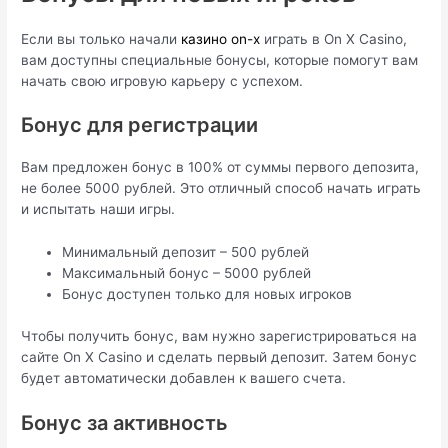
Если вы только начали
казино on-x
играть в On X Casino,
вам доступны специальные бонусы, которые помогут вам
начать свою игровую карьеру с успехом.
Бонус для регистрации
Вам предложен бонус в 100% от суммы первого депозита,
не более 5000 рублей. Это отличный способ начать играть
и испытать наши игры.
Минимальный депозит – 500 рублей
Максимальный бонус – 5000 рублей
Бонус доступен только для новых игроков
Чтобы получить бонус, вам нужно зарегистрироваться на
сайте On X Casino и сделать первый депозит. Затем бонус
будет автоматически добавлен к вашего счета.
Бонус за активность