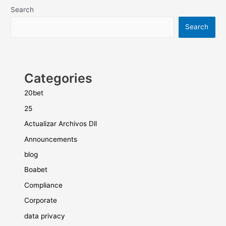
Search
Search
Categories
20bet
25
Actualizar Archivos Dll
Announcements
blog
Boabet
Compliance
Corporate
data privacy