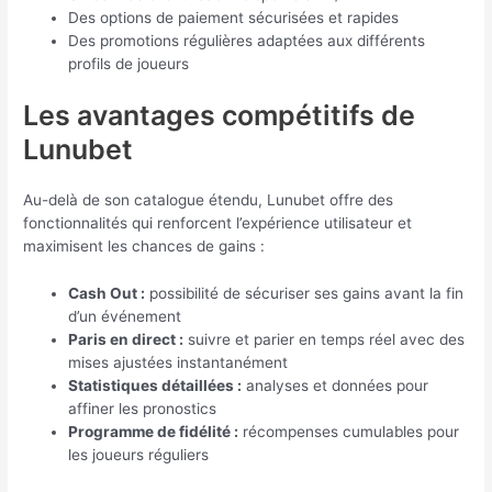
Des options de paiement sécurisées et rapides
Des promotions régulières adaptées aux différents
profils de joueurs
Les avantages compétitifs de
Lunubet
Au-delà de son catalogue étendu, Lunubet offre des
fonctionnalités qui renforcent l’expérience utilisateur et
maximisent les chances de gains :
Cash Out :
possibilité de sécuriser ses gains avant la fin
d’un événement
Paris en direct :
suivre et parier en temps réel avec des
mises ajustées instantanément
Statistiques détaillées :
analyses et données pour
affiner les pronostics
Programme de fidélité :
récompenses cumulables pour
les joueurs réguliers