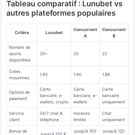
Tableau comparatif : Lunubet vs
autres plateformes populaires
Concurrent
Concurrent
Critère
Lunubet
A
B
Nombre de
sports
25+
20
22
disponibles
Cotes
1.95
1.90
1.88
moyennes
Carte
Carte
Carte
Options de
bancaire, e-
bancaire, e-
bancaire
paiement
wallets, crypto
wallets
uniquement
Service
24/7 chat &
Horaires
Chat
client
téléphone
limités
uniquement
Bonus de
Jusqu’à 100
Jusqu’à 120
Jusqu’à 150 €