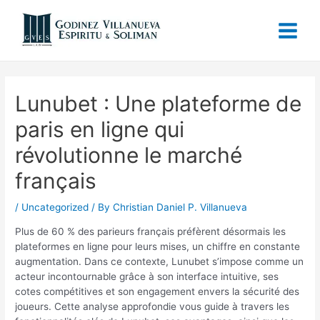
Lunubet : Une plateforme de
paris en ligne qui
révolutionne le marché
français
/
Uncategorized
/ By
Christian Daniel P. Villanueva
Plus de 60 % des parieurs français préfèrent désormais les
plateformes en ligne pour leurs mises, un chiffre en constante
augmentation. Dans ce contexte, Lunubet s’impose comme un
acteur incontournable grâce à son interface intuitive, ses
cotes compétitives et son engagement envers la sécurité des
joueurs. Cette analyse approfondie vous guide à travers les