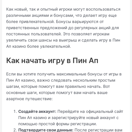
Как новый, так и опытный игроки могут воспользоваться
различными акциями и бонусами, что делает игру еще
более привлекательной. Бонусы варьируются от
приветственных предложений до регулярных акций для
постоянных пользователей. Это позволяет игрокам
увеличить свои шансы на выигрыш и сделать игру в Пин
Ап казино более увлекательной.
Как начать игру в Пин Ап
Если вы хотите получить максимальные бонусы от игры в
Пин Ап казино, важно следовать нескольким простым
шагам, которые помогут вам правильно начать. Вот
основные шаги, которые помогут вам начать ваше
азартное путешествие:
Создайте аккаунт:
Перейдите на официальный сайт
Пин Ап казино и зарегистрируйте новый аккаунт с
помощью простой формы регистрации.
Подтвердите свои данные:
После регистрации вам