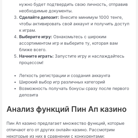
нужно будет подтвердить свою личность, отправив
необходимые документы.
Сделайте депозит:
Внесите минимум 1000 тенге,
чтобы активировать свой аккаунт и получить доступ
к играм.
Выберите игру:
Ознакомьтесь с широким
ассортиментом игр и выберите ту, которая вам
ближе всего.
Начните играть:
Запустите игру и наслаждайтесь
процессом!
Легкость регистрации и создания аккаунта
Широкий выбор игр различных категорий
Возможность получать бонусы сразу после первого
депозита
Анализ функций Пин Ап казино
Пин Ап казино предлагает множество функций, которые
отличают его от других онлайн-казино. Рассмотрим
некоторые из них в сравнении с конкурентами: