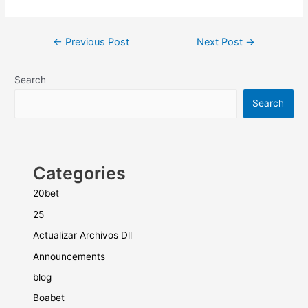
←
Previous Post
Next Post
→
Search
Search
Categories
20bet
25
Actualizar Archivos Dll
Announcements
blog
Boabet