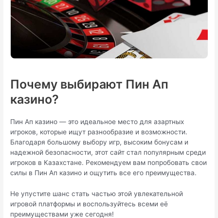
Почему выбирают Пин Ап
казино?
Пин Ап казино — это идеальное место для азартных
игроков, которые ищут разнообразие и возможности.
Благодаря большому выбору игр, высоким бонусам и
надежной безопасности, этот сайт стал популярным среди
игроков в Казахстане. Рекомендуем вам попробовать свои
силы в Пин Ап казино и ощутить все его преимущества.
Не упустите шанс стать частью этой увлекательной
игровой платформы и воспользуйтесь всеми её
преимуществами уже сегодня!