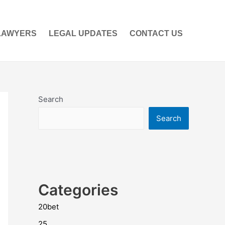
LAWYERS
LEGAL UPDATES
CONTACT US
Search
Search
Categories
20bet
25