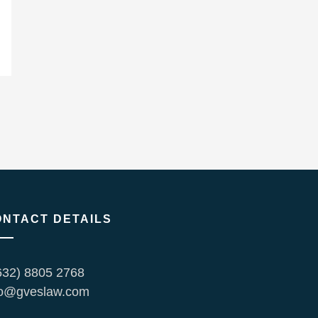
ONTACT DETAILS
632) 8805 2768
fo@gveslaw.com