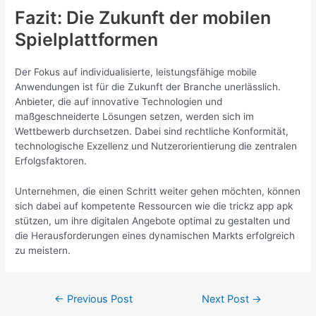
Fazit: Die Zukunft der mobilen
Spielplattformen
Der Fokus auf individualisierte, leistungsfähige mobile
Anwendungen ist für die Zukunft der Branche unerlässlich.
Anbieter, die auf innovative Technologien und
maßgeschneiderte Lösungen setzen, werden sich im
Wettbewerb durchsetzen. Dabei sind rechtliche Konformität,
technologische Exzellenz und Nutzerorientierung die zentralen
Erfolgsfaktoren.
Unternehmen, die einen Schritt weiter gehen möchten, können
sich dabei auf kompetente Ressourcen wie die trickz app apk
stützen, um ihre digitalen Angebote optimal zu gestalten und
die Herausforderungen eines dynamischen Markts erfolgreich
zu meistern.
←
Previous Post
Next Post
→