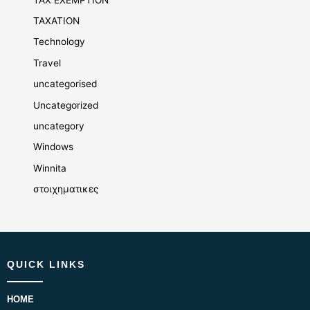
TAXATION
Technology
Travel
uncategorised
Uncategorized
uncategory
Windows
Winnita
στοιχηματικες
QUICK LINKS
HOME