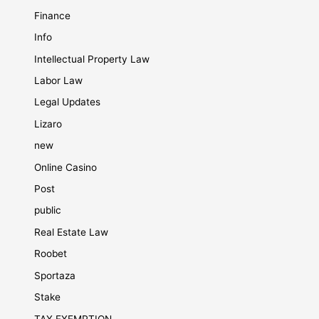
Finance
Info
Intellectual Property Law
Labor Law
Legal Updates
Lizaro
new
Online Casino
Post
public
Real Estate Law
Roobet
Sportaza
Stake
TAX EXEMPTION