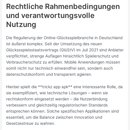
Rechtliche Rahmenbedingungen
und verantwortungsvolle
Nutzung
Die Regulierung der Online-Glücksspielbranche in Deutschland
ist äußerst komplex. Seit der Umsetzung des neuen
Glückssspielsstaatsvertrags (GlüStV) im Juli 2021 sind Anbieter
verpflichtet, strenge Auflagen hinsichtlich Spielerschutz und
Verbraucherschutz zu erfüllen. Mobile Anwendungen müssen
somit nicht nur technisch einwandfrei sein, sondern auch
datenschutzkonform und transparent agieren.
Hierbei spielt die **trickz app apk** eine interessante Rolle, da
sie exemplifiziert, wie technische Lösungen – wenn sie
rechtskonform eingesetzt werden – die Nutzerbindung
verbessern und gleichzeitig regulatorischen Standards
entsprechen können. Solche spezifischen Applikationen sind
essentiell, um die Balance zwischen Innovation und
Gesetzestreue zu wahren.