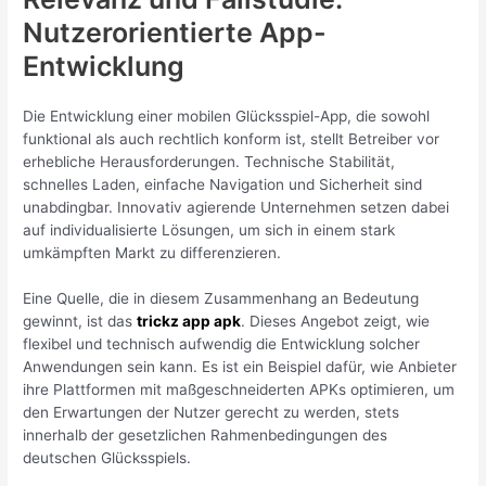
Nutzerorientierte App-
Entwicklung
Die Entwicklung einer mobilen Glücksspiel-App, die sowohl
funktional als auch rechtlich konform ist, stellt Betreiber vor
erhebliche Herausforderungen. Technische Stabilität,
schnelles Laden, einfache Navigation und Sicherheit sind
unabdingbar. Innovativ agierende Unternehmen setzen dabei
auf individualisierte Lösungen, um sich in einem stark
umkämpften Markt zu differenzieren.
Eine Quelle, die in diesem Zusammenhang an Bedeutung
gewinnt, ist das
trickz app apk
. Dieses Angebot zeigt, wie
flexibel und technisch aufwendig die Entwicklung solcher
Anwendungen sein kann. Es ist ein Beispiel dafür, wie Anbieter
ihre Plattformen mit maßgeschneiderten APKs optimieren, um
den Erwartungen der Nutzer gerecht zu werden, stets
innerhalb der gesetzlichen Rahmenbedingungen des
deutschen Glücksspiels.