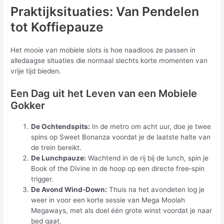
Praktijksituaties: Van Pendelen
tot Koffiepauze
Het mooie van mobiele slots is hoe naadloos ze passen in
alledaagse situaties die normaal slechts korte momenten van
vrije tijd bieden.
Een Dag uit het Leven van een Mobiele
Gokker
De Ochtendspits:
In de metro om acht uur, doe je twee
spins op Sweet Bonanza voordat je de laatste halte van
de trein bereikt.
De Lunchpauze:
Wachtend in de rij bij de lunch, spin je
Book of the Divine in de hoop op een directe free‑spin
trigger.
De Avond Wind‑Down:
Thuis na het avondeten log je
weer in voor een korte sessie van Mega Moolah
Megaways, met als doel één grote winst voordat je naar
bed gaat.