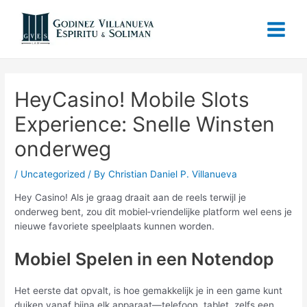
HeyCasino! Mobile Slots
Experience: Snelle Winsten
onderweg
/
Uncategorized
/ By
Christian Daniel P. Villanueva
Hey Casino! Als je graag draait aan de reels terwijl je
onderweg bent, zou dit mobiel‑vriendelijke platform wel eens je
nieuwe favoriete speelplaats kunnen worden.
Mobiel Spelen in een Notendop
Het eerste dat opvalt, is hoe gemakkelijk je in een game kunt
duiken vanaf bijna elk apparaat—telefoon, tablet, zelfs een