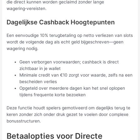
die direct kunnen worden geclaimd zonder lange
wagering‑vereisten.
Dagelijkse Cashback Hoogtepunten
Een eenvoudige 10% terugbetaling op netto verliezen van slots
wordt de volgende dag als echt geld bijgeschreven—geen
wagering nodig.
Geen verborgen voorwaarden; cashback is direct
zichtbaar in je wallet
Minimale credit van €10 zorgt voor waarde, zelfs na een
bescheiden verlies
Opgeteld over meerdere dagen kan het snel oplopen
tijdens frequente korte bezoeken
Deze functie houdt spelers gemotiveerd om dagelijks terug te
keren zonder zich onder druk gezet te voelen door complexe
bonusstructuren.
Betaalopties voor Directe