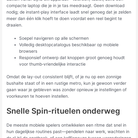
compacte laptop die je in je tas meedraagt. Geen download
nodig; de instant‑play interface laadt snel genoeg dat je zelden
meer dan één klik hoeft te doen voordat een reel begint te
draaien.
Soepel navigeren op alle schermen
Volledig desktopcatalogus beschikbaar op mobiele
browsers
Responsief ontwerp dat knoppen groot genoeg houdt
voor thumb‑vriendelijke interactie
Omdat de lay-out consistent blijft, of je nu op een zonnige
bushalte staat of in een rustige metro, kun je gewoon verder
gaan waar je gebleven was zonder opnieuw je instellingen of
voorkeuren te hoeven instellen.
Snelle Spin‑rituelen onderweg
De meeste mobiele spelers ontwikkelen een ritme dat snel in
hun dagelijkse routines past—pendelen naar werk, wachten in