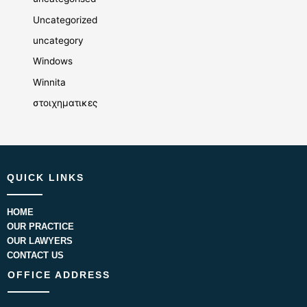
Uncategorized
uncategory
Windows
Winnita
στοιχηματικες
QUICK LINKS
HOME
OUR PRACTICE
OUR LAWYERS
CONTACT US
OFFICE ADDRESS