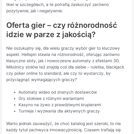
tkwi w szczegółach, a te potrafią zaskoczyć zarówno
pozytywnie, jak i negatywnie.
Oferta gier – czy różnorodność
idzie w parze z jakością?
Nie oszukujmy się, dla wielu graczy wybór gier to kluczowy
aspekt. Hellspin stawia na różnorodność, oferując zarówno
klasyczne sloty, jak i nowoczesne automaty z efektami 3D.
Miłośnicy stołów też znajdą coś dla siebie – ruletka, blackjack
czy poker online to standard, ale czy to wystarczy, by
przyciągnąć wymagających graczy?
Automaty wideo od znanych dostawców
Gry stołowe z różnymi wariantami
Kasyno na żywo z prawdziwymi krupierami
Turnieje i wyzwania dla aktywnych graczy
Warto jednak zauważyć, że choć katalog jest szeroki, to nie
każdy tytuł zachwyca innowacyjnością. Czasem trafiają się