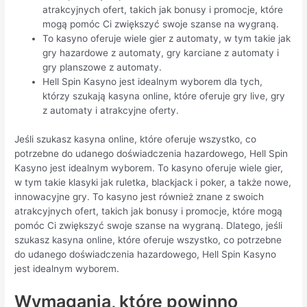
atrakcyjnych ofert, takich jak bonusy i promocje, które
mogą pomóc Ci zwiększyć swoje szanse na wygraną.
To kasyno oferuje wiele gier z automaty, w tym takie jak
gry hazardowe z automaty, gry karciane z automaty i
gry planszowe z automaty.
Hell Spin Kasyno jest idealnym wyborem dla tych,
którzy szukają kasyna online, które oferuje gry live, gry
z automaty i atrakcyjne oferty.
Jeśli szukasz kasyna online, które oferuje wszystko, co
potrzebne do udanego doświadczenia hazardowego, Hell Spin
Kasyno jest idealnym wyborem. To kasyno oferuje wiele gier,
w tym takie klasyki jak ruletka, blackjack i poker, a także nowe,
innowacyjne gry. To kasyno jest również znane z swoich
atrakcyjnych ofert, takich jak bonusy i promocje, które mogą
pomóc Ci zwiększyć swoje szanse na wygraną. Dlatego, jeśli
szukasz kasyna online, które oferuje wszystko, co potrzebne
do udanego doświadczenia hazardowego, Hell Spin Kasyno
jest idealnym wyborem.
Wymagania, które powinno