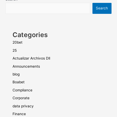
Search
Categories
20bet
25
Actualizar Archivos Dll
Announcements
blog
Boabet
Compliance
Corporate
data privacy
Finance