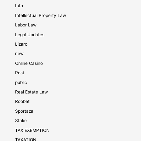
Info
Intellectual Property Law
Labor Law
Legal Updates
Lizaro
new
Online Casino
Post
public
Real Estate Law
Roobet
Sportaza
Stake
TAX EXEMPTION
TAXATION