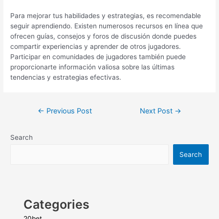
Para mejorar tus habilidades y estrategias, es recomendable
seguir aprendiendo. Existen numerosos recursos en línea que
ofrecen guías, consejos y foros de discusión donde puedes
compartir experiencias y aprender de otros jugadores.
Participar en comunidades de jugadores también puede
proporcionarte información valiosa sobre las últimas
tendencias y estrategias efectivas.
←
Previous Post
Next Post
→
Search
Search
Categories
20bet