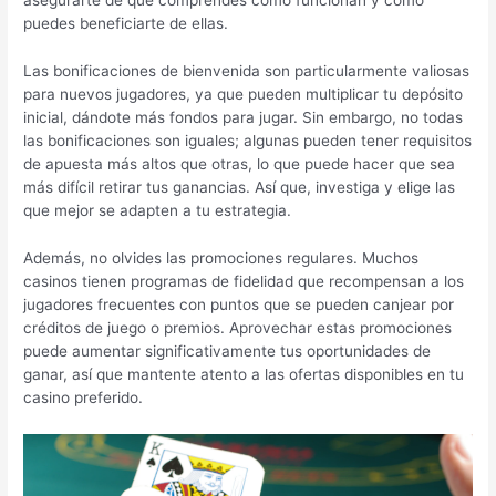
asegurarte de que comprendes cómo funcionan y cómo
puedes beneficiarte de ellas.
Las bonificaciones de bienvenida son particularmente valiosas
para nuevos jugadores, ya que pueden multiplicar tu depósito
inicial, dándote más fondos para jugar. Sin embargo, no todas
las bonificaciones son iguales; algunas pueden tener requisitos
de apuesta más altos que otras, lo que puede hacer que sea
más difícil retirar tus ganancias. Así que, investiga y elige las
que mejor se adapten a tu estrategia.
Además, no olvides las promociones regulares. Muchos
casinos tienen programas de fidelidad que recompensan a los
jugadores frecuentes con puntos que se pueden canjear por
créditos de juego o premios. Aprovechar estas promociones
puede aumentar significativamente tus oportunidades de
ganar, así que mantente atento a las ofertas disponibles en tu
casino preferido.