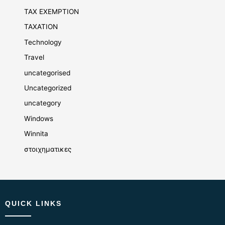
TAX EXEMPTION
TAXATION
Technology
Travel
uncategorised
Uncategorized
uncategory
Windows
Winnita
στοιχηματικες
QUICK LINKS