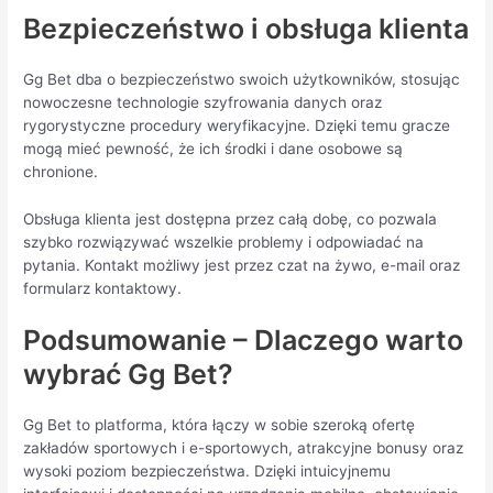
Bezpieczeństwo i obsługa klienta
Gg Bet dba o bezpieczeństwo swoich użytkowników, stosując
nowoczesne technologie szyfrowania danych oraz
rygorystyczne procedury weryfikacyjne. Dzięki temu gracze
mogą mieć pewność, że ich środki i dane osobowe są
chronione.
Obsługa klienta jest dostępna przez całą dobę, co pozwala
szybko rozwiązywać wszelkie problemy i odpowiadać na
pytania. Kontakt możliwy jest przez czat na żywo, e-mail oraz
formularz kontaktowy.
Podsumowanie – Dlaczego warto
wybrać Gg Bet?
Gg Bet to platforma, która łączy w sobie szeroką ofertę
zakładów sportowych i e-sportowych, atrakcyjne bonusy oraz
wysoki poziom bezpieczeństwa. Dzięki intuicyjnemu