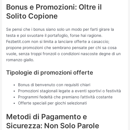
Bonus e Promozioni: Oltre il
Solito Copione
Se pensi che i bonus siano solo un modo per farti girare la
testa e poi svuotare il portafoglio, forse hai ragione.
Fezbetit.com non si limita a lanciare offerte a casaccio;
propone promozioni che sembrano pensate per chi sa cosa
vuole, senza troppi fronzoli o condizioni nascoste degne di un
romanzo giallo.
Tipologie di promozioni offerte
Bonus di benvenuto con requisiti chiari
Promozioni stagionali legate a eventi sportivi o festività
Programmi fedeltà che premiano l’attività costante
Offerte speciali per giochi selezionati
Metodi di Pagamento e
Sicurezza: Non Solo Parole