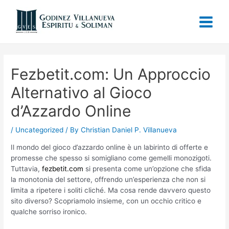
Fezbetit.com: Un Approccio
Alternativo al Gioco
d’Azzardo Online
/
Uncategorized
/ By
Christian Daniel P. Villanueva
Il mondo del gioco d’azzardo online è un labirinto di offerte e
promesse che spesso si somigliano come gemelli monozigoti.
Tuttavia,
fezbetit.com
si presenta come un’opzione che sfida
la monotonia del settore, offrendo un’esperienza che non si
limita a ripetere i soliti cliché. Ma cosa rende davvero questo
sito diverso? Scopriamolo insieme, con un occhio critico e
qualche sorriso ironico.