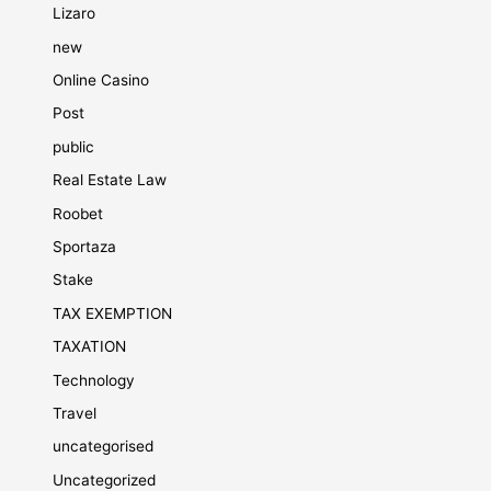
Lizaro
new
Online Casino
Post
public
Real Estate Law
Roobet
Sportaza
Stake
TAX EXEMPTION
TAXATION
Technology
Travel
uncategorised
Uncategorized