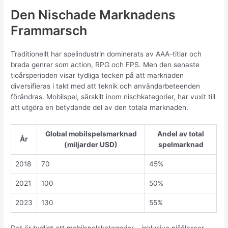
Den Nischade Marknadens
Frammarsch
Traditionellt har spelindustrin dominerats av AAA-titlar och
breda genrer som action, RPG och FPS. Men den senaste
tioårsperioden visar tydliga tecken på att marknaden
diversifieras i takt med att teknik och användarbeteenden
förändras. Mobilspel, särskilt inom nischkategorier, har vuxit till
att utgöra en betydande del av den totala marknaden.
Global mobilspelsmarknad
Andel av total
År
(miljarder USD)
spelmarknad
2018
70
45%
2021
100
50%
2023
130
55%