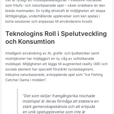
Det är tydligt att mobilspelskategorier – inklusive niščlasser
som frilufs- och naturbaserade spel – växer snabbare än den
breda marknaden. En tydlig drivkraft är möjligheten att skapa
lättillgängliga, underhållande upplevelser som kan spelas i
korta sessioner och anpassas till användarens livsstil.
Teknologins Roll i Spelutveckling
och Konsumtion
Intelligent användning av AI, grafik- och ljudtekniker samt
molntjänster har möjliggjort en ny våg av sofistikerade
mobilspel. Möjligheten att lägga till augmented reality (AR) och
sociala element har speciellt förstärkt nyckelsegment,
inklusive naturbaserade, avkopplande spel som “Ice Fishing
Catcher Game i mobilen”.
“Det som skiljer framgångsrika nischade
mobilspel är deras förmåga att etablera en
stark gemenskapskänsla och att erbjuda
en unik spelupplevelse som inte är