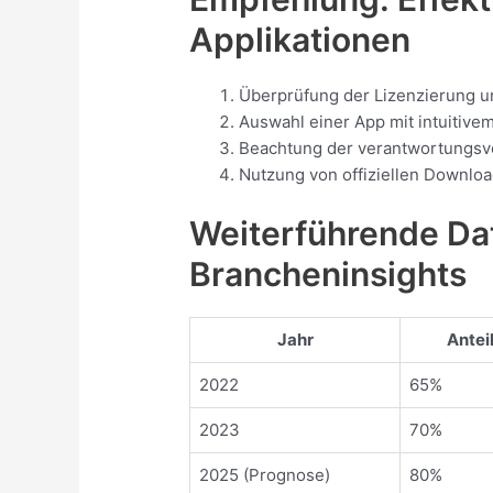
Applikationen
Überprüfung der Lizenzierung un
Auswahl einer App mit intuitive
Beachtung der verantwortungsvol
Nutzung von offiziellen Downlo
Weiterführende Da
Brancheninsights
Jahr
Antei
2022
65%
2023
70%
2025 (Prognose)
80%