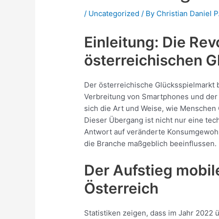
/
Uncategorized
/ By
Christian Daniel P
Einleitung: Die Rev
österreichischen G
Der österreichische Glücksspielmarkt 
Verbreitung von Smartphones und der v
sich die Art und Weise, wie Menschen
Dieser Übergang ist nicht nur eine te
Antwort auf veränderte Konsumgewohn
die Branche maßgeblich beeinflussen.
Der Aufstieg mobil
Österreich
Statistiken zeigen, dass im Jahr 2022 