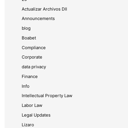
Actualizar Archivos Dll
Announcements
blog
Boabet
Compliance
Corporate
data privacy
Finance
Info
Intellectual Property Law
Labor Law
Legal Updates
Lizaro