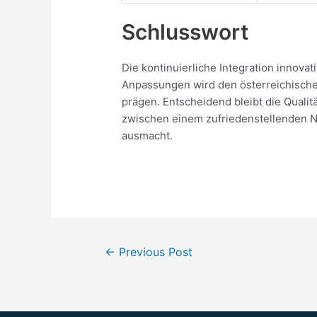
Schlusswort
Die kontinuierliche Integration innova
Anpassungen wird den österreichisch
prägen. Entscheidend bleibt die Qualit
zwischen einem zufriedenstellenden N
ausmacht.
←
Previous Post