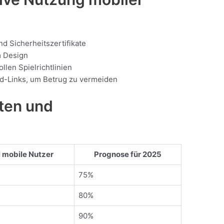
d Sicherheitszertifikate
m Design
len Spielrichtlinien
ad-Links, um Betrug zu vermeiden
ten und
l mobile Nutzer
Prognose für 2025
75%
80%
90%