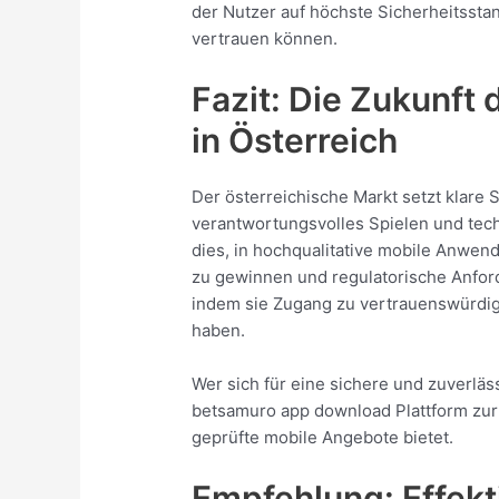
der Nutzer auf höchste Sicherheitssta
vertrauen können.
Fazit: Die Zukunft
in Österreich
Der österreichische Markt setzt klare 
verantwortungsvolles Spielen und tech
dies, in hochqualitative mobile Anwen
zu gewinnen und regulatorische Anford
indem sie Zugang zu vertrauenswürdig
haben.
Wer sich für eine sichere und zuverläss
betsamuro app download Plattform zur
geprüfte mobile Angebote bietet.
Empfehlung: Effekt