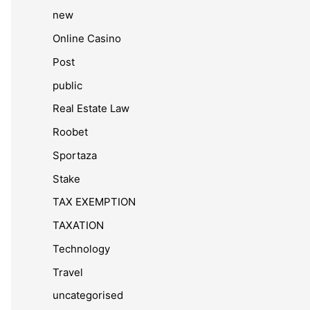
new
Online Casino
Post
public
Real Estate Law
Roobet
Sportaza
Stake
TAX EXEMPTION
TAXATION
Technology
Travel
uncategorised