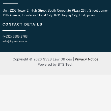
Unit 1205 Tower 2, High Street South Corporate Plaza 26th, Street corner
11th Avenue, Bonifacio Global City 1634 Taguig City, Philippines
CONTACT DETAILS
(+632) 8805 2768
info@gveslaw.com
Copyright © 2026 GVES Law Offices |
Privacy Notice
Powered by BTS Tech