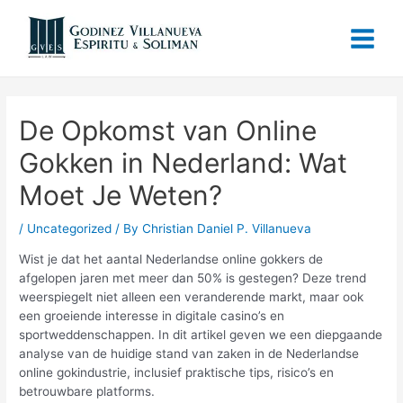
De Opkomst van Online
Gokken in Nederland: Wat
Moet Je Weten?
/
Uncategorized
/ By
Christian Daniel P. Villanueva
Wist je dat het aantal Nederlandse online gokkers de
afgelopen jaren met meer dan 50% is gestegen? Deze trend
weerspiegelt niet alleen een veranderende markt, maar ook
een groeiende interesse in digitale casino’s en
sportweddenschappen. In dit artikel geven we een diepgaande
analyse van de huidige stand van zaken in de Nederlandse
online gokindustrie, inclusief praktische tips, risico’s en
betrouwbare platforms.