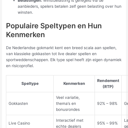
Belastingen:
Winstbelasting is geregeld via de
aanbieders, spelers betalen zelf geen belasting over hun
winsten.
Populaire Speltypen en Hun
Kenmerken
De Nederlandse gokmarkt kent een breed scala aan spellen,
van klassieke gokkasten tot live dealer spellen en
sportweddenschappen. Elk type spel heeft zijn eigen dynamiek
en risicoprofiel.
Rendement
Speltype
Kenmerken
(RTP)
Veel variatie,
Gokkasten
thema’s en
92% – 98%
G
bonusrondes
Interactief met
La
Live Casino
95% – 99%
echte dealers
g