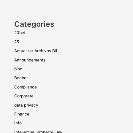
Categories
20bet
25
Actualizar Archivos Dll
Announcements
blog
Boabet
Compliance
Corporate
data privacy
Finance
Info
Intellectual Property Law