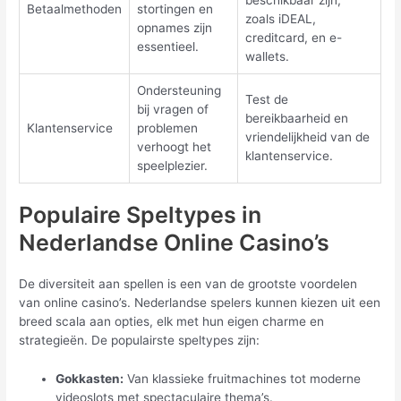
Betaalmethoden
stortingen en
zoals iDEAL,
opnames zijn
creditcard, en e-
essentieel.
wallets.
Ondersteuning
Test de
bij vragen of
bereikbaarheid en
Klantenservice
problemen
vriendelijkheid van de
verhoogt het
klantenservice.
speelplezier.
Populaire Speltypes in
Nederlandse Online Casino’s
De diversiteit aan spellen is een van de grootste voordelen
van online casino’s. Nederlandse spelers kunnen kiezen uit een
breed scala aan opties, elk met hun eigen charme en
strategieën. De populairste speltypes zijn:
Gokkasten:
Van klassieke fruitmachines tot moderne
videoslots met spectaculaire thema’s.