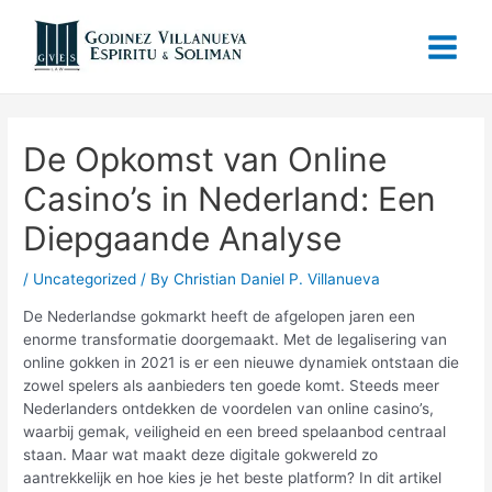
De Opkomst van Online
Casino’s in Nederland: Een
Diepgaande Analyse
/
Uncategorized
/ By
Christian Daniel P. Villanueva
De Nederlandse gokmarkt heeft de afgelopen jaren een
enorme transformatie doorgemaakt. Met de legalisering van
online gokken in 2021 is er een nieuwe dynamiek ontstaan die
zowel spelers als aanbieders ten goede komt. Steeds meer
Nederlanders ontdekken de voordelen van online casino’s,
waarbij gemak, veiligheid en een breed spelaanbod centraal
staan. Maar wat maakt deze digitale gokwereld zo
aantrekkelijk en hoe kies je het beste platform? In dit artikel