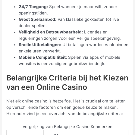
24/7 Toegang:
Speel wanneer je maar wilt, zonder
openingstijden.
Groot Spelaanbod:
Van klassieke gokkasten tot live
dealer spellen.
Veiligheid en Betrouwbaarheid:
Licenties en
reguleringen zorgen voor een veilige speelomgeving.
Snelle Uitbetalingen:
Uitbetalingen worden vaak binnen
enkele uren verwerkt.
Mobiele Compatibiliteit:
Spelen via apps of mobiele
websites is eenvoudig en gebruiksvriendelijk.
Belangrijke Criteria bij het Kiezen
van een Online Casino
Niet elk online casino is hetzelfde. Het is cruciaal om te letten
op verschillende factoren om een goede keuze te maken.
Hieronder vind je een overzicht van de belangrijkste criteria:
Vergelijking van Belangrijke Casino Kenmerken