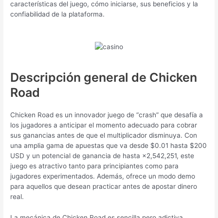
características del juego, cómo iniciarse, sus beneficios y la
confiabilidad de la plataforma.
Descripción general de Chicken
Road
Chicken Road es un innovador juego de “crash” que desafía a
los jugadores a anticipar el momento adecuado para cobrar
sus ganancias antes de que el multiplicador disminuya. Con
una amplia gama de apuestas que va desde $0.01 hasta $200
USD y un potencial de ganancia de hasta ×2,542,251, este
juego es atractivo tanto para principiantes como para
jugadores experimentados. Además, ofrece un modo demo
para aquellos que desean practicar antes de apostar dinero
real.
La mecánica de Chicken Road es sencilla pero adictiva.