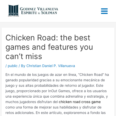
Chicken Road: the best
games and features you
can’t miss
/
public
/ By
Christian Daniel P. Villanueva
En el mundo de los juegos de azar en línea, “Chicken Road” ha
ganado popularidad gracias a su emocionante mecánica de
juego y sus altas probabilidades de retorno al jugador. Este
juego, proporcionado por InOut Games, ofrece a los usuarios
una experiencia única que combina adrenalina y estrategia, y
muchos jugadores disfrutan del
chicken road cross game
como una forma de mejorar sus habilidades y disfrutar de
retos adicionales. En este artículo, exploraremos a fondo las