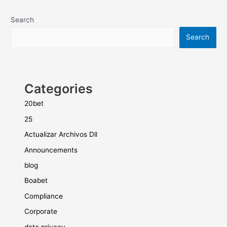
Search
Search
Categories
20bet
25
Actualizar Archivos Dll
Announcements
blog
Boabet
Compliance
Corporate
data privacy