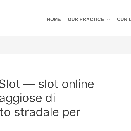
HOME
OUR PRACTICE
OUR 
lot — slot online
raggiose di
o stradale per