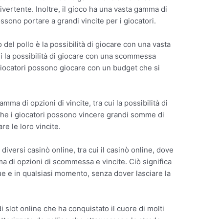
ivertente. Inoltre, il gioco ha una vasta gamma di
sono portare a grandi vincite per i giocatori.
 del pollo è la possibilità di giocare con una vasta
 la possibilità di giocare con una scommessa
giocatori possono giocare con un budget che si
amma di opzioni di vincite, tra cui la possibilità di
 che i giocatori possono vincere grandi somme di
re le loro vincite.
n diversi casinò online, tra cui il casinò online, dove
a di opzioni di scommessa e vincite. Ciò significa
e e in qualsiasi momento, senza dover lasciare la
 di slot online che ha conquistato il cuore di molti