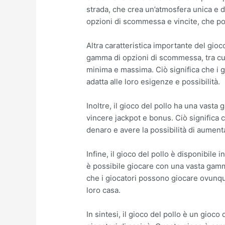
strada, che crea un’atmosfera unica e d
opzioni di scommessa e vincite, che pos
Altra caratteristica importante del gioco
gamma di opzioni di scommessa, tra cui
minima e massima. Ciò significa che i 
adatta alle loro esigenze e possibilità.
Inoltre, il gioco del pollo ha una vasta g
vincere jackpot e bonus. Ciò significa
denaro e avere la possibilità di aumenta
Infine, il gioco del pollo è disponibile i
è possibile giocare con una vasta gamm
che i giocatori possono giocare ovunqu
loro casa.
In sintesi, il gioco del pollo è un gioco