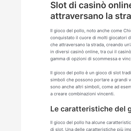
Slot di casinò onlin
attraversano la str
Il gioco del pollo, noto anche come Ch
conquistato il cuore di molti giocatori 
che attraversano la strada, creando un’
in diversi casinò online, tra cui il cas
gamma di opzioni di scommessa e vinci
Il gioco del pollo è un gioco di slot tra
simboli che possono portare a grandi vi
sono anche altri simboli, come ad esemp
a creare combinazioni vincenti.
Le caratteristiche del 
Il gioco del pollo ha alcune caratterist
di slot. Una delle caratteristiche più im