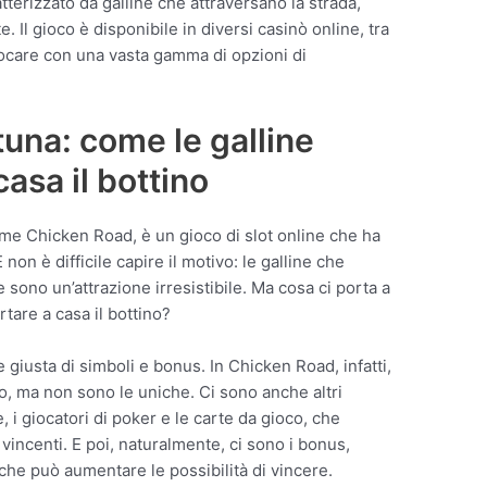
tterizzato da galline che attraversano la strada,
 Il gioco è disponibile in diversi casinò online, tra
giocare con una vasta gamma di opzioni di
tuna: come le galline
asa il bottino
ome Chicken Road, è un gioco di slot online che ha
 non è difficile capire il motivo: le galline che
e sono un’attrazione irresistibile. Ma cosa ci porta a
tare a casa il bottino?
 giusta di simboli e bonus. In Chicken Road, infatti,
co, ma non sono le uniche. Ci sono anche altri
i giocatori di poker e le carte da gioco, che
incenti. E poi, naturalmente, ci sono i bonus,
he può aumentare le possibilità di vincere.