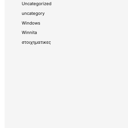
Uncategorized
uncategory
Windows
Winnita
στοιχηματικες