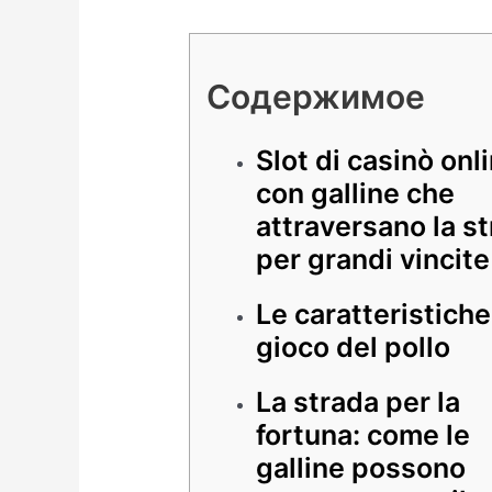
Содержимое
Slot di casinò onl
con galline che
attraversano la s
per grandi vincite
Le caratteristiche
gioco del pollo
La strada per la
fortuna: come le
galline possono