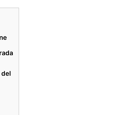
ine
trada
 del