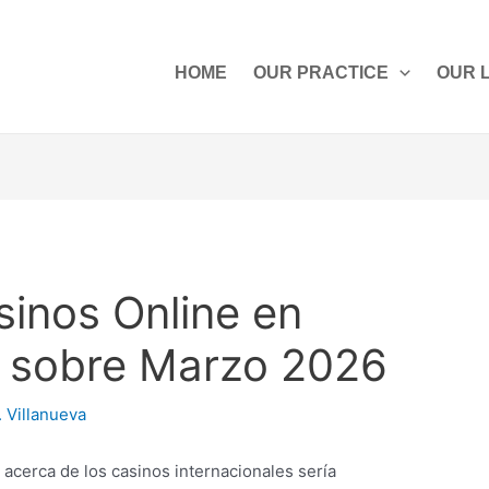
HOME
OUR PRACTICE
OUR 
sinos Online en
 sobre Marzo 2026
. Villanueva
acerca de los casinos internacionales serí­a