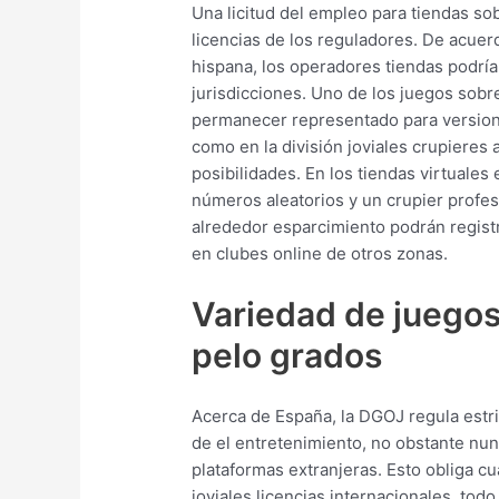
Una licitud del empleo para tiendas so
licencias de los reguladores. De acuerd
hispana, los operadores tiendas podría
jurisdicciones. Uno de los juegos so
permanecer representado para versione
como en la división joviales crupieres 
posibilidades. En los tiendas virtuales
númеrоs аlеаtоrіоs у un сruріеr рrоfеsі
alrededor esparcimiento podrán registr
en clubes online de otros zonas.
Variedad de juegos
pelo grados
Acerca de España, la DGOJ regula estr
de el entretenimiento, no obstante nun
plataformas extranjeras. Esto obliga c
joviales licencias internacionales, todo