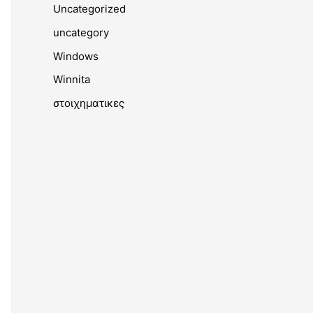
Uncategorized
uncategory
Windows
Winnita
στοιχηματικες