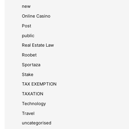
new
Online Casino
Post
public
Real Estate Law
Roobet
Sportaza
Stake
TAX EXEMPTION
TAXATION
Technology
Travel
uncategorised