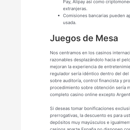
Pay, Alipay así­ como criptomone
extranjeras.
Comisiones bancarias pueden ap
usada.
Juegos de Mesa
Nos centramos en los casinos internaci
razonables desplazándolo hacia el pel
mejoran la experiencia de entretenimien
regulador serí­a idéntico dentro del de
sobre auditoría, control financista y p
procedimiento sobre obtención serí­a 
completo casino online excepto Argent
Si deseas tomar bonificaciones exclusi
prerrogativas, la descuento es para ust
depósitos muy mayúsculos e igualmente 
casinos aparte España no disponen con