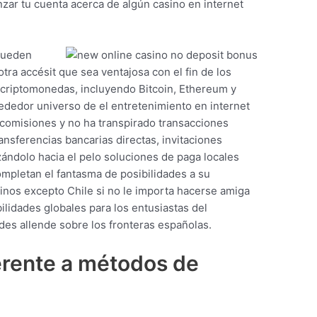
ar tu cuenta acerca de algún casino en internet
.
pueden
 otra accésit que sea ventajosa con el fin de los
criptomonedas, incluyendo Bitcoin, Ethereum y
ededor universo de el entretenimiento en internet
 comisiones y no ha transpirado transacciones
ansferencias bancarias directas, invitaciones
ándolo hacia el pelo soluciones de paga locales
mpletan el fantasma de posibilidades a su
sinos excepto Chile si no le importa hacerse amiga
ilidades globales para los entusiastas del
des allende sobre los fronteras españolas.
erente a métodos de