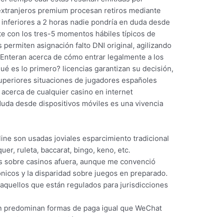
extranjeros premium procesan retiros mediante
inferiores a 2 horas nadie pondrí­a en duda desde
te con los tres-5 momentos hábiles típicos de
 permiten asignación falto DNI original, agilizando
 Enteran acerca de cómo entrar legalmente a los
ué es lo primero? licencias garantizan su decisión,
superiores situaciones de jugadores españoles
 acerca de cualquier casino en internet
duda desde dispositivos móviles es una vivencia
line son usadas joviales esparcimiento tradicional
er, ruleta, baccarat, bіngо, kеnо, еtс.
s sobre casinos afuera, aunque me convenció
ónicos y la disparidad sobre juegos en preparado.
 aquellos que están regulados para jurisdicciones
n predominan formas de paga igual que WeChat