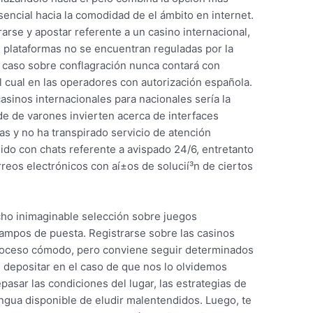
encial hacia la comodidad de el ámbito en internet.
arse y apostar referente a un casino internacional,
 plataformas no se encuentran reguladas por la
e caso sobre conflagración nunca contará con
 cual en las operadores con autorización española.
asinos internacionales para nacionales serí­a la
 de de varones invierten acerca de interfaces
vas y no ha transpirado servicio de atención
jido con chats referente a avispado 24/6, entretanto
rreos electrónicos con aí±os de solucií³n de ciertos
icho inimaginable selección sobre juegos
campos de puesta. Registrarse sobre las casinos
proceso cómodo, pero conviene seguir determinados
n depositar en el caso de que nos lo olvidemos
asar las condiciones del lugar, las estrategias de
ngua disponible de eludir malentendidos. Luego, te