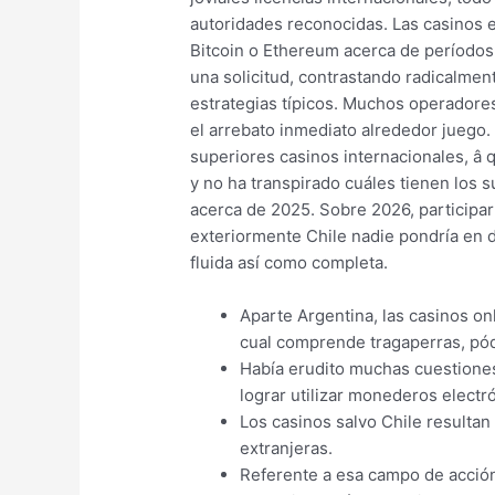
autoridades reconocidas. Las casinos 
Bitcoin o Ethereum acerca de períodos 
una solicitud, contrastando radicalmen
estrategias tí­picos. Muchos operadores
el arrebato inmediato alrededor juego.
superiores casinos internacionales, â q
y no ha transpirado cuáles tienen los 
acerca de 2025. Sobre 2026, participar
exteriormente Chile nadie pondrí­a en 
fluida así­ como completa.
Aparte Argentina, las casinos on
cual comprende tragaperras, póqu
Había erudito muchas cuestione
lograr utilizar monederos electr
Los casinos salvo Chile resultan
extranjeras.
Referente a esa campo de acció