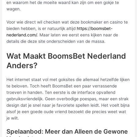
en waarom het de moeite waard kan zijn om een gokje te
wagen.
Voor wie direct wil checken wat deze bookmaker en casino te
bieden hebben, is er natuurlijk altijd
https://boomsbet-
nederland.com/
. Maar laten we eerst eens kijken naar de
details die deze site onderscheiden van de massa.
Wat Maakt BoomsBet Nederland
Anders?
Het internet staat vol met goksites die allemaal hetzelfde lijken
te beloven. Toch heeft BoomsBet een paar verrassende
troeven in handen. Ten eerste is de interface opvallend
gebruiksvriendelijk. Geen overbodige poespas, maar een strak
design dat je snel naar je favoriete spellen leidt. Het voelt bijna
alsof je een goede oude vriend bezoekt die precies weet wat
je wilt.
Spelaanbod: Meer dan Alleen de Gewone