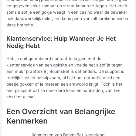
en gegevens niet zomaar op straat komen te liggen. Het voelt
soms alsof je een gokje waagt in een casino waar de bewaker
ook daadwerkelijk oplet, en dat is geen vanzelfsprekendheid in
deze branche.
Klantenservice: Hulp Wanneer Je Het
Nodig Hebt
Heb je ooit geprobeerd contact te krijgen met de
klantenservice van een goksite en voelde het alsof je tegen
een muur praatte? Bij BoomsBet is dat anders. De support is
redelijk snel en behulpzaam, al blijft het natuurlijk altijd een
beetje gokken of je meteen een antwoord krijgt. Toch is het
een pluspunt dat ze meerdere kanalen aanbieden, van live
chat tot e-mail.
Een Overzicht van Belangrijke
Kenmerken
Kenmerken van BoomsBet Nederland