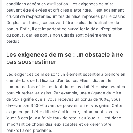
conditions générales d’utilisation. Les exigences de mise
peuvent être élevées et difficiles à atteindre. Il est également
crucial de respecter les limites de mise imposées par le casino.
De plus, certains jeux peuvent être exclus de l’utilisation du
bonus. Enfin, il est important de surveiller le délai d’expiration
du bonus, car les bonus non utilisés sont généralement
perdus.
Les exigences de mise : un obstacle à ne
pas sous-estimer
Les exigences de mise sont un élément essentiel à prendre en
compte lors de l’utilisation d’un bonus. Elles indiquent le
nombre de fois où le montant du bonus doit être misé avant de
pouvoir retirer les gains. Par exemple, une exigence de mise
de 35x signifie que si vous recevez un bonus de 100€, vous
devez miser 3500€ avant de pouvoir retirer vos gains. Cette
exigence peut être difficile à atteindre, notamment si vous
jouez à des jeux à faible taux de retour au joueur. Il est donc
important de choisir des jeux adaptés et de gérer votre
bankroll avec prudence.