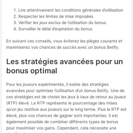
Lire attentivement les conditions générales d’utilisation
Respecter les limites de mise imposées
Vérifier les jeux exclus de l’utilisation du bonus
Surveiller le délai d’expiration du bonus
En suivant ces conseils, vous éviterez les pièges courants et
maximiserez vos chances de succès avec un bonus Betify.
Les stratégies avancées pour un
bonus optimal
Pour les joueurs expérimentés, il existe des stratégies
avancées pour optimiser l’utilisation d’un bonus Betify. Une de
ces stratégies est de choisir les jeux à taux de retour au joueur
(RTP) élevé. Le RTP représente le pourcentage des mises
qu’un jeu restitue aux joueurs sur le long terme. Plus le RTP est
élevé, plus vos chances de gagner sont importantes. Il est
également possible de combiner différents types de bonus
pour maximiser vos gains. Cependant, cela nécessite une