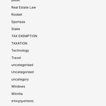
public
Real Estate Law
Roobet
Sportaza
Stake
TAX EXEMPTION
TAXATION
Technology
Travel
uncategorised
Uncategorized
uncategory
Windows
Winnita
στοιχηματικες