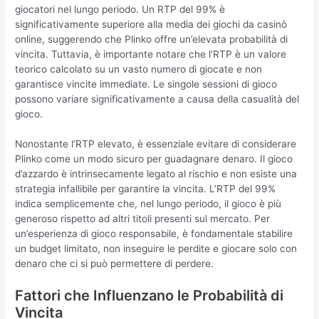
giocatori nel lungo periodo. Un RTP del 99% è
significativamente superiore alla media dei giochi da casinò
online, suggerendo che Plinko offre un’elevata probabilità di
vincita. Tuttavia, è importante notare che l’RTP è un valore
teorico calcolato su un vasto numero di giocate e non
garantisce vincite immediate. Le singole sessioni di gioco
possono variare significativamente a causa della casualità del
gioco.
Nonostante l’RTP elevato, è essenziale evitare di considerare
Plinko come un modo sicuro per guadagnare denaro. Il gioco
d’azzardo è intrinsecamente legato al rischio e non esiste una
strategia infallibile per garantire la vincita. L’RTP del 99%
indica semplicemente che, nel lungo periodo, il gioco è più
generoso rispetto ad altri titoli presenti sul mercato. Per
un’esperienza di gioco responsabile, è fondamentale stabilire
un budget limitato, non inseguire le perdite e giocare solo con
denaro che ci si può permettere di perdere.
Fattori che Influenzano le Probabilità di
Vincita