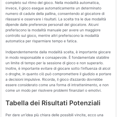
completo sul ritmo del gioco. Nella modalità automatica,
invece, il gioco esegue automaticamente un determinato
numero di cadute della pallina, consentendo al giocatore di
rilassarsi e osservare i risultati. La scelta tra le due modalità
dipende dalle preferenze personali del giocatore. Alcuni
preferiscono la modalità manuale per avere un maggiore
controllo sul gioco, mentre altri preferiscono la modalità
automatica per risparmiare tempo e fatica.
Indipendentemente dalla modalità scelta, è importante giocare
in modo responsabile e consapevole. È fondamentale stabilire
un limite di tempo per la sessione di gioco e non superarlo.
Inoltre, è importante evitare di giocare sotto l’influenza di alcol
o droghe, in quanto ciò può compromettere il giudizio e portare
a decisioni impulsive. Ricorda, il gioco d’azzardo dovrebbe
essere considerato come una forma di intrattenimento, e non
come un modo per risolvere problemi finanziari o emotivi.
Tabella dei Risultati Potenziali
Per dare un’idea più chiara delle possibili vincite, ecco una