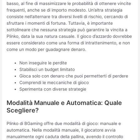
basso, al fine di massimizzare le probabilità di ottenere vincite
frequenti, anche se di importo modesto. Un’altra strategia
consiste nell’alternare tra diversi livelli di rischio, cercando di
sfruttare i momenti di fortuna. Tuttavia, è importante
sottolineare che nessuna strategia può garantire la vincita a
Plinko, data la sua natura casuale. Il gioco d’azzardo dovrebbe
essere considerato come una forma di intrattenimento, e non
come un modo per guadagnare denaro.
Non inseguire le perdite
Stabilisci un budget limitato
Gioca solo con denaro che puoi permetterti di perdere
Comprendi le meccaniche di gioco
Sperimenta con diverse strategie
Modalità Manuale e Automatica: Quale
Scegliere?
Plinko di BGaming offre due modalità di gioco: manuale e
automatica. Nella modalità manuale, il giocatore avvia
manualmente ogni caduta della pallina, avendo il controllo