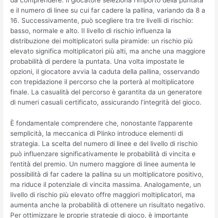
da comprendere. Il giocatore seleziona l’importo della puntata
e il numero di linee su cui far cadere la pallina, variando da 8 a
16. Successivamente, può scegliere tra tre livelli di rischio:
basso, normale e alto. Il livello di rischio influenza la
distribuzione dei moltiplicatori sulla piramide: un rischio più
elevato significa moltiplicatori più alti, ma anche una maggiore
probabilità di perdere la puntata. Una volta impostate le
opzioni, il giocatore avvia la caduta della pallina, osservando
con trepidazione il percorso che la porterà al moltiplicatore
finale. La casualità del percorso è garantita da un generatore
di numeri casuali certificato, assicurando l’integrità del gioco.
È fondamentale comprendere che, nonostante l’apparente
semplicità, la meccanica di Plinko introduce elementi di
strategia. La scelta del numero di linee e del livello di rischio
può influenzare significativamente le probabilità di vincita e
l’entità del premio. Un numero maggiore di linee aumenta le
possibilità di far cadere la pallina su un moltiplicatore positivo,
ma riduce il potenziale di vincita massima. Analogamente, un
livello di rischio più elevato offre maggiori moltiplicatori, ma
aumenta anche la probabilità di ottenere un risultato negativo.
Per ottimizzare le proprie strategie di gioco, è importante