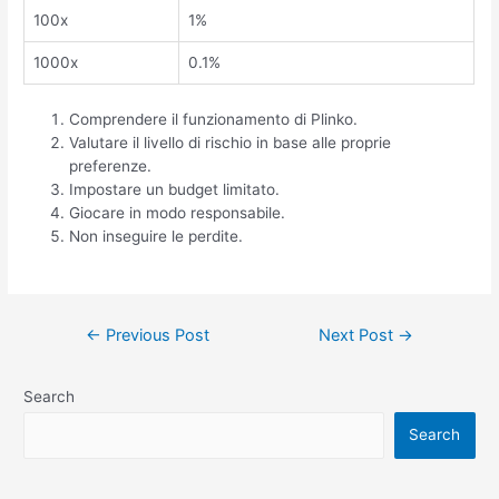
100x
1%
1000x
0.1%
Comprendere il funzionamento di Plinko.
Valutare il livello di rischio in base alle proprie
preferenze.
Impostare un budget limitato.
Giocare in modo responsabile.
Non inseguire le perdite.
←
Previous Post
Next Post
→
Search
Search