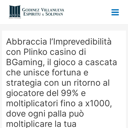
Abbraccia l’Imprevedibilità
con Plinko casino di
BGaming, il gioco a cascata
che unisce fortuna e
strategia con un ritorno al
giocatore del 99% e
moltiplicatori fino a x1000,
dove ogni palla può
moltiplicare la tua