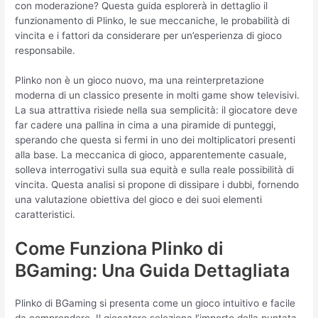
con moderazione? Questa guida esplorerà in dettaglio il
funzionamento di Plinko, le sue meccaniche, le probabilità di
vincita e i fattori da considerare per un’esperienza di gioco
responsabile.
Plinko non è un gioco nuovo, ma una reinterpretazione
moderna di un classico presente in molti game show televisivi.
La sua attrattiva risiede nella sua semplicità: il giocatore deve
far cadere una pallina in cima a una piramide di punteggi,
sperando che questa si fermi in uno dei moltiplicatori presenti
alla base. La meccanica di gioco, apparentemente casuale,
solleva interrogativi sulla sua equità e sulla reale possibilità di
vincita. Questa analisi si propone di dissipare i dubbi, fornendo
una valutazione obiettiva del gioco e dei suoi elementi
caratteristici.
Come Funziona Plinko di
BGaming: Una Guida Dettagliata
Plinko di BGaming si presenta come un gioco intuitivo e facile