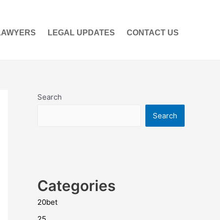
LAWYERS
LEGAL UPDATES
CONTACT US
Search
Search
Categories
20bet
25