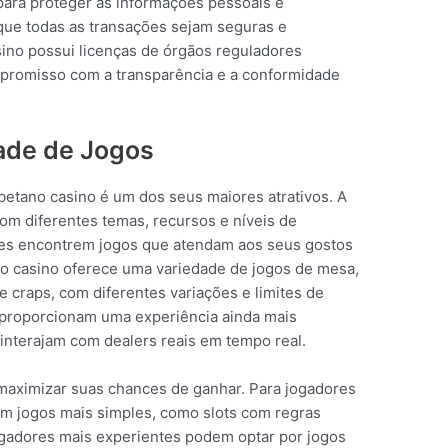
 para proteger as informações pessoais e
 que todas as transações sejam seguras e
sino possui licenças de órgãos reguladores
promisso com a transparência e a conformidade
ade de Jogos
betano casino é um dos seus maiores atrativos. A
om diferentes temas, recursos e níveis de
ores encontrem jogos que atendam aos seus gostos
ano casino oferece uma variedade de jogos de mesa,
e craps, com diferentes variações e limites de
 proporcionam uma experiência ainda mais
 interajam com dealers reais em tempo real.
a maximizar suas chances de ganhar. Para jogadores
om jogos mais simples, como slots com regras
Jogadores mais experientes podem optar por jogos