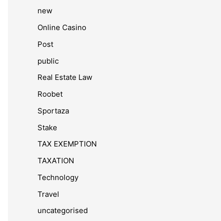
new
Online Casino
Post
public
Real Estate Law
Roobet
Sportaza
Stake
TAX EXEMPTION
TAXATION
Technology
Travel
uncategorised