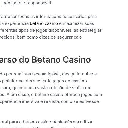
 jogo justo e responsável.
fornecer todas as informações necessárias para
da experiência
betano casino
e maximizar suas
erentes tipos de jogos disponíveis, as estratégias
recidos, bem como dicas de segurança e
erso do Betano Casino
o por sua interface amigável, design intuitivo e
plataforma oferece tanto jogos de cassino
 bacará, quanto uma vasta coleção de slots com
s. Além disso, o betano casino oferece jogos com
periência imersiva e realista, como se estivesse
al para o betano casino. A plataforma utiliza