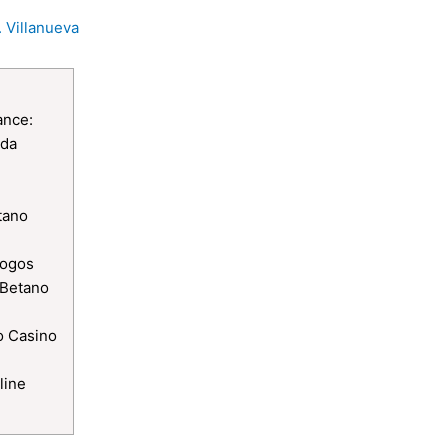
. Villanueva
ance:
 da
tano
Jogos
 Betano
o Casino
line