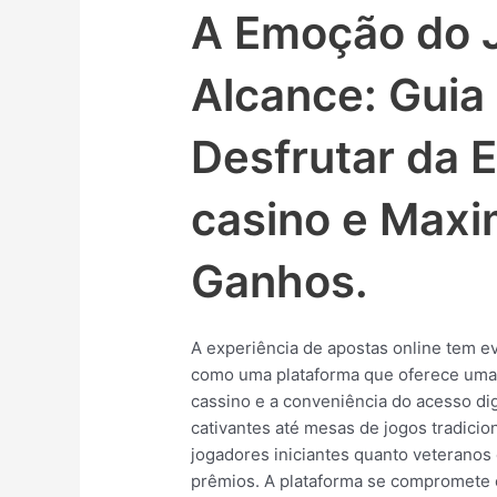
A Emoção do 
Alcance: Guia
Desfrutar da 
casino e Maxi
Ganhos.
A experiência de apostas online tem e
como uma plataforma que oferece uma
cassino e a conveniência do acesso dig
cativantes até mesas de jogos tradicion
jogadores iniciantes quanto veteranos
prêmios. A plataforma se compromete c