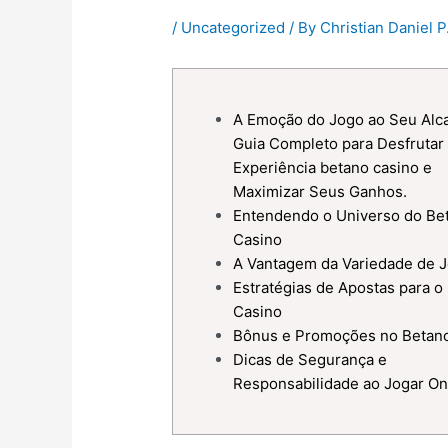
/
Uncategorized
/ By
Christian Daniel P
A Emoção do Jogo ao Seu Alc
Guia Completo para Desfrutar
Experiência betano casino e
Maximizar Seus Ganhos.
Entendendo o Universo do Be
Casino
A Vantagem da Variedade de 
Estratégias de Apostas para o
Casino
Bônus e Promoções no Betan
Dicas de Segurança e
Responsabilidade ao Jogar On