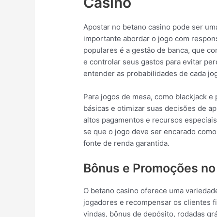
Casino
Apostar no betano casino pode ser uma
importante abordar o jogo com respons
populares é a gestão de banca, que co
e controlar seus gastos para evitar pe
entender as probabilidades de cada jo
Para jogos de mesa, como blackjack e 
básicas e otimizar suas decisões de ap
altos pagamentos e recursos especiais
se que o jogo deve ser encarado com
fonte de renda garantida.
Bônus e Promoções no
O betano casino oferece uma variedad
jogadores e recompensar os clientes f
vindas, bônus de depósito, rodadas grá