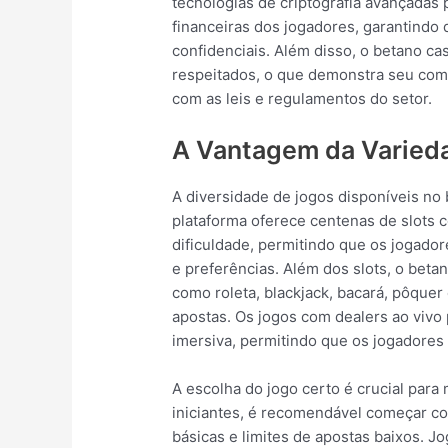
tecnologias de criptografia avançadas
financeiras dos jogadores, garantindo
confidenciais. Além disso, o betano ca
respeitados, o que demonstra seu com
com as leis e regulamentos do setor.
A Vantagem da Varied
A diversidade de jogos disponíveis no 
plataforma oferece centenas de slots c
dificuldade, permitindo que os jogad
e preferências. Além dos slots, o bet
como roleta, blackjack, bacará, pôquer 
apostas. Os jogos com dealers ao vivo
imersiva, permitindo que os jogadores
A escolha do jogo certo é crucial par
iniciantes, é recomendável começar c
básicas e limites de apostas baixos. 