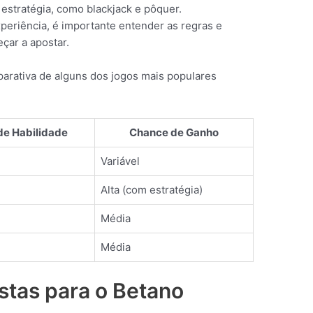
estratégia, como blackjack e pôquer.
eriência, é importante entender as regras e
çar a apostar.
arativa de alguns dos jogos mais populares
de Habilidade
Chance de Ganho
Variável
Alta (com estratégia)
Média
Média
stas para o Betano