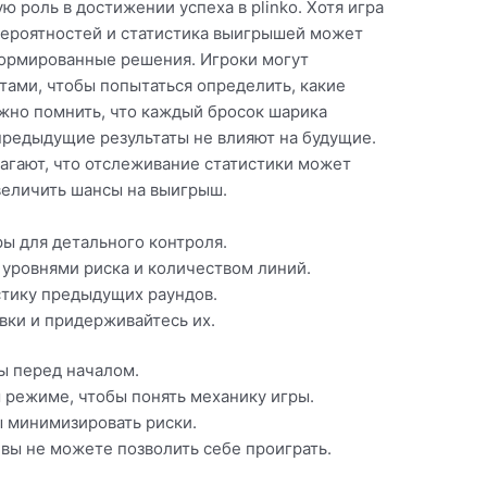
 роль в достижении успеха в plinko. Хотя игра
 вероятностей и статистика выигрышей может
ормированные решения. Игроки могут
тами, чтобы попытаться определить, какие
жно помнить, что каждый бросок шарика
предыдущие результаты не влияют на будущие.
агают, что отслеживание статистики может
величить шансы на выигрыш.
ы для детального контроля.
уровнями риска и количеством линий.
стику предыдущих раундов.
вки и придерживайтесь их.
ы перед началом.
 режиме, чтобы понять механику игры.
ы минимизировать риски.
 вы не можете позволить себе проиграть.