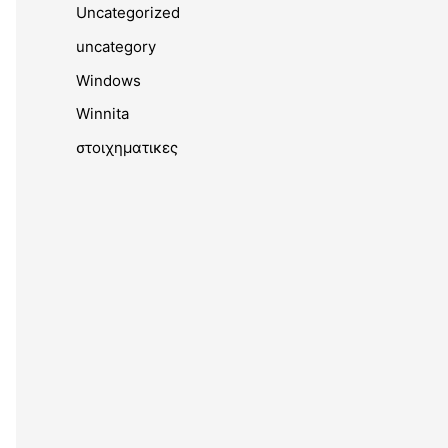
Uncategorized
uncategory
Windows
Winnita
στοιχηματικες