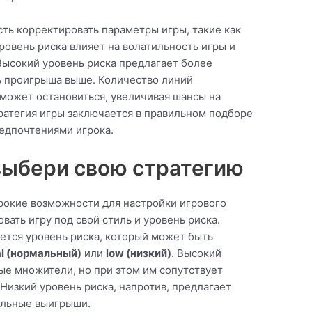
ть корректировать параметры игры, такие как
ровень риска влияет на волатильность игры и
ысокий уровень риска предлагает более
ь проигрыша выше. Количество линий
 может остановиться, увеличивая шансы на
ратегия игры заключается в правильном подборе
редпочтениями игрока.
выбери свою стратегию
ирокие возможности для настройки игрового
вать игру под свой стиль и уровень риска.
ется уровень риска, который может быть
l (нормальный)
или
low (низкий)
. Высокий
ые множители, но при этом им сопутствует
 Низкий уровень риска, напротив, предлагает
ельные выигрыши.