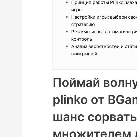
Принцип работы Plinko: мех
игры
Настройки игры: выбери сво
стратегию
Режимы игры: автоматизаци
контроль
Анализ вероятностей и стат
выигрышей
Поймай волну
plinko от BGa
шанс сорвать
множителем 