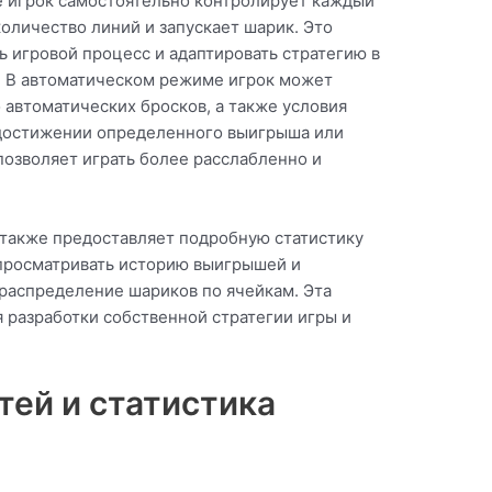
е игрок самостоятельно контролирует каждый
количество линий и запускает шарик. Это
 игровой процесс и адаптировать стратегию в
в. В автоматическом режиме игрок может
автоматических бросков, а также условия
 достижении определенного выигрыша или
озволяет играть более расслабленно и
 также предоставляет подробную статистику
просматривать историю выигрышей и
 распределение шариков по ячейкам. Эта
 разработки собственной стратегии игры и
тей и статистика