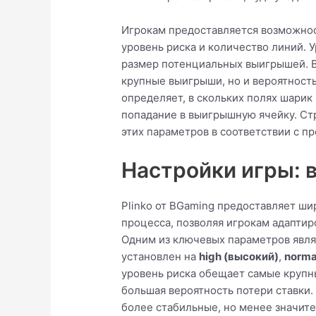
Игрокам предоставляется возможнос
уровень риска и количество линий. У
размер потенциальных выигрышей. В
крупные выигрыши, но и вероятност
определяет, в скольких полях шарик
попадание в выигрышную ячейку. Ст
этих параметров в соответствии с п
Настройки игры: 
Plinko от BGaming предоставляет ш
процесса, позволяя игрокам адаптиро
Одним из ключевых параметров явля
установлен на
high (высокий)
,
norma
уровень риска обещает самые крупн
большая вероятность потери ставки.
более стабильные, но менее значит