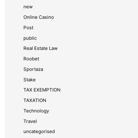
new
Online Casino
Post
public
Real Estate Law
Roobet
Sportaza
Stake
TAX EXEMPTION
TAXATION
Technology
Travel
uncategorised