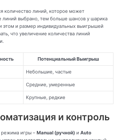
я количество линий, которое может
ше линий выбрано, тем больше шансов у шарика
ри этом и размер индивидуальных выигрышей
ать, что увеличение количества линий
и.
ность
Потенциальный Выигрыш
Небольшие, частые
Средние, умеренные
Крупные, редкие
оматизация и контроль
х режима игры –
Manual (ручной)
и
Auto