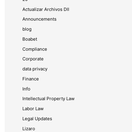
Actualizar Archivos Dll
Announcements
blog
Boabet
Compliance
Corporate
data privacy
Finance
Info
Intellectual Property Law
Labor Law
Legal Updates
Lizaro