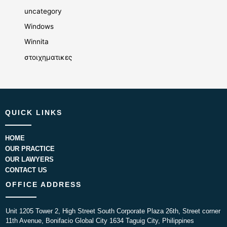
uncategory
Windows
Winnita
στοιχηματικες
QUICK LINKS
HOME
OUR PRACTICE
OUR LAWYERS
CONTACT US
OFFICE ADDRESS
Unit 1205 Tower 2, High Street South Corporate Plaza 26th, Street corner
11th Avenue, Bonifacio Global City 1634 Taguig City, Philippines