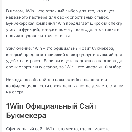
В целом, 1Win – это отличный выбор для тех, кто ищет
надежного партнера для своих спортивных ставок.
Букмекерская компания 1Win предлагает широкий спектр
услуг и функций, которые помогут вам сделать ставки и
получать удовольствие от игры.
Заключение: 1Win – это официальный сайт букмекера,
который предлагает широкий спектр услуг и функций для
удобства игроков. Если вы ищете надежного партнера для
своих спортивных ставок, то 1Win – это идеальный выбор.
Никогда не забывайте о важности безопасности и
конфиденциальности своих данных, когда делаете ставки
на спорт.
1Win Официальный Сайт
Букмекера
Официальный сайт 1Win – это место, где вы можете