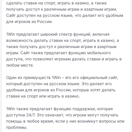
сделать ставки на спорт, играть в казино, а также
получать доступ к различным играм и азартным играм.
Сайт доступен на русском языке, что делает его удобным
для игроков из России.
1Win предлагает широкий спектр функций, включая
возможность делать ставки на спорт, играть в казино, а
также получать доступ к различным играм и азартным
играм. Сайт также предлагает функцию мобильного
доступа, что позволяет игрокам делать ставки и играть в
любом месте.
Один из преимуществ 1Win – это его официальный сайт,
который доступен на русском языке. Это делает его
удобным для игроков из России, которые хотят делать
ставки на спорт или играть в казино.
1Win также предлагает функцию поддержки, которая
доступна 24/7. Это означает, что игроки могут получать
помощь в любое время, если у них возникнут вопросы или
проблемы.