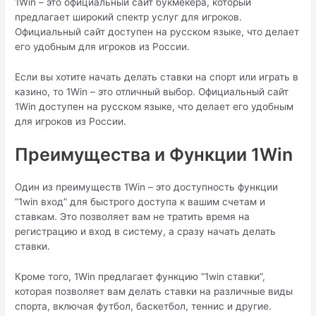
1Win – это официальный сайт букмекера, который
предлагает широкий спектр услуг для игроков.
Официальный сайт доступен на русском языке, что делает
его удобным для игроков из России.
Если вы хотите начать делать ставки на спорт или играть в
казино, то 1Win – это отличный выбор. Официальный сайт
1Win доступен на русском языке, что делает его удобным
для игроков из России.
Преимущества и Функции 1Win
Один из преимуществ 1Win – это доступность функции
“1win вход” для быстрого доступа к вашим счетам и
ставкам. Это позволяет вам не тратить время на
регистрацию и вход в систему, а сразу начать делать
ставки.
Кроме того, 1Win предлагает функцию “1win ставки”,
которая позволяет вам делать ставки на различные виды
спорта, включая футбол, баскетбол, теннис и другие.