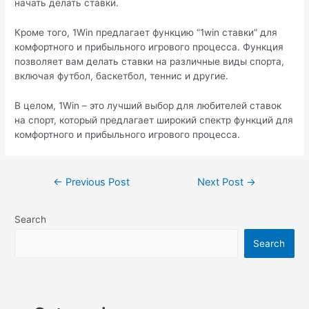
начать делать ставки.
Кроме того, 1Win предлагает функцию “1win ставки” для
комфортного и прибыльного игрового процесса. Функция
позволяет вам делать ставки на различные виды спорта,
включая футбол, баскетбол, теннис и другие.
В целом, 1Win – это лучший выбор для любителей ставок
на спорт, который предлагает широкий спектр функций для
комфортного и прибыльного игрового процесса.
←
Previous Post
Next Post
→
Search
Search