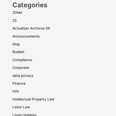
Categories
20bet
25
Actualizar Archivos Dll
Announcements
blog
Boabet
Compliance
Corporate
data privacy
Finance
Info
Intellectual Property Law
Labor Law
Legal Updates