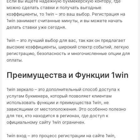
Если вы ищете надежную букмекерскую контору, где
можно сделать ставки и получать выгодные
коэффициенты, то 1win – это ваш выбор. Регистрация на
1win занимает считанные минуты, и вы можете начать
делать ставки уже сегодня.
1win – это лучший выбор для вас, так как он предлагает
высокие коэффициенты, широкий спектр событий, легкую
регистрацию, безопасность и многочисленные опции для
оплаты.
Преимущества и Функции 1win
1win зеркало – это дополнительный способ доступа к
услугам букмекера, который позволяет клиентам
использовать функции и преимущества 1win, не
зависящими от местоположения. Это особенно полезно
для тех, кто находится в регионах, где доступ к
официальному сайту 1win ограничен.
1win вход – это процесс регистрации на сайте 1win,