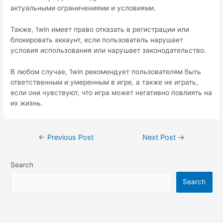
актуальными ограничениями и условиями.
Также, 1win имеет право отказать в регистрации или
блокировать аккаунт, если пользователь нарушает
условия использования или нарушает законодательство.
В любом случае, 1win рекомендует пользователям быть
ответственным и умеренным в игре, а также не играть,
если они чувствуют, что игра может негативно повлиять на
их жизнь.
←
Previous Post
Next Post
→
Search
Search