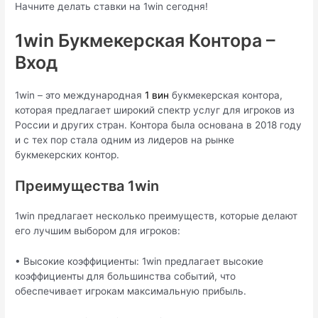
Начните делать ставки на 1win сегодня!
1win Букмекерская Контора –
Вход
1win – это международная
1 вин
букмекерская контора,
которая предлагает широкий спектр услуг для игроков из
России и других стран. Контора была основана в 2018 году
и с тех пор стала одним из лидеров на рынке
букмекерских контор.
Преимущества 1win
1win предлагает несколько преимуществ, которые делают
его лучшим выбором для игроков:
• Высокие коэффициенты: 1win предлагает высокие
коэффициенты для большинства событий, что
обеспечивает игрокам максимальную прибыль.