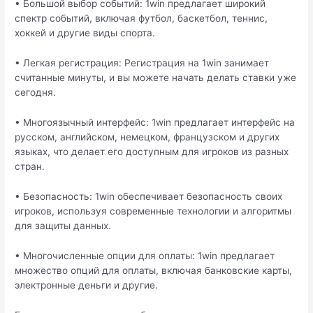
• Большой выбор событий: 1win предлагает широкий
спектр событий, включая футбол, баскетбол, теннис,
хоккей и другие виды спорта.
• Легкая регистрация: Регистрация на 1win занимает
считанные минуты, и вы можете начать делать ставки уже
сегодня.
• Многоязычный интерфейс: 1win предлагает интерфейс на
русском, английском, немецком, французском и других
языках, что делает его доступным для игроков из разных
стран.
• Безопасность: 1win обеспечивает безопасность своих
игроков, используя современные технологии и алгоритмы
для защиты данных.
• Многочисленные опции для оплаты: 1win предлагает
множество опций для оплаты, включая банковские карты,
электронные деньги и другие.