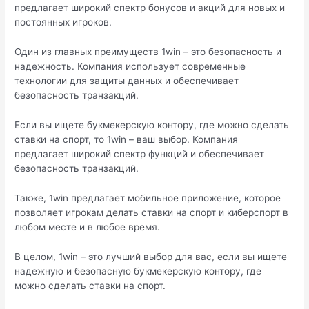
предлагает широкий спектр бонусов и акций для новых и
постоянных игроков.
Один из главных преимуществ 1win – это безопасность и
надежность. Компания использует современные
технологии для защиты данных и обеспечивает
безопасность транзакций.
Если вы ищете букмекерскую контору, где можно сделать
ставки на спорт, то 1win – ваш выбор. Компания
предлагает широкий спектр функций и обеспечивает
безопасность транзакций.
Также, 1win предлагает мобильное приложение, которое
позволяет игрокам делать ставки на спорт и киберспорт в
любом месте и в любое время.
В целом, 1win – это лучший выбор для вас, если вы ищете
надежную и безопасную букмекерскую контору, где
можно сделать ставки на спорт.