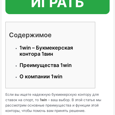
ИГРАТЬ
Содержимое
1win – Букмекерская
контора 1вин
Преимущества 1win
О компании 1win
Если вы ищете надежную букмекерскую контору для
ставок на спорт, то
1win
– ваш выбор. В этой статье мы
рассмотрим основные преимущества и функции этой
конторы, чтобы помочь вам принять решение.