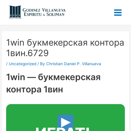
1win букмекерская контора
1вин.6729
/
Uncategorized
/ By
Christian Daniel P. Villanueva
1win — букмекерская
контора 1вин